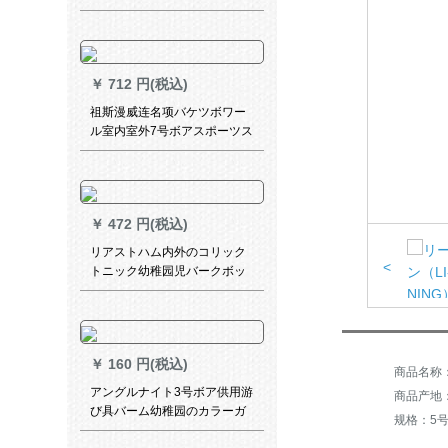
バークボックス5号ボワール供
フーカラー
￥
712 円(税込)
祖斯漫威连名项バケツボワー
ル室内室外7号ボアスポーツス
ポーツスポーツスポーツスポ
ーツスポーツスポーツスポー
ツスポーツスポーツスポーツ
スポーツスポーツスポーツス
￥
472 円(税込)
ポーツスポーツスポーツスポ
ーツ7号ボロー
リアストハム内外のコリック
<
トニック幼稚园児バークボッ
クス7号ボボールクラシン
￥
160 円(税込)
商品名称：
アングルナイト3号ボア供用游
商品产地
び具バーム幼稚园のカラーガ
规格：5号
ーボックス吸湿耐久性抜群滑