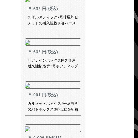
色
￥
632 円(税込)
スポルタディック7号球屋外セ
メットの耐久性抜き群バース
83-329 Y赤
￥
632 円(税込)
リアナインボックス内外兼用
耐久性抜抜群7号ボアティップ
大人バケトLBQ 047号ボア室
外耐久性抜抜群LBQ 3651
￥
991 円(税込)
カルメットボックス7号落书き
のバトボックス(标准球)を新着
します。