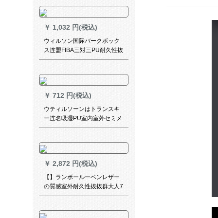
り止め色ランダーF 101
￥
1,032 円(税込)
ウィルソン国际バークボック
ス连盟FIBA三対三PU耐久性抜
抜群3 X 3室内室外三人ボスト
ングリング台竞技トレー公式
试合バケックWT 0532 XDEF-
复刻版5番
￥
712 円(税込)
ウティルソーンはトランスキ
ー连名吸湿PU室内室外セミメ
ートの耐久性抜群子供トレー
ニン公式试合バケレットGT
023 P 5-烈火真金-5号ボル
￥
2,872 円(税込)
【】ランボールーベンレザー
の質感室外耐久性抜抜群大人7
番ボア学生女子6番ボボボア供
5番ボボボボボムのバーボンス
タルビル加重グレッドモデル3