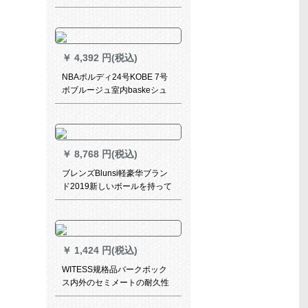
久性抜き群ウェルスボックス
303-1ウェル中国行、おじさん
はあなたの様です。
￥
4,392 円(税込)
NBAポルディ24号KOBE 7号
ボブルージュ室内baskeシュ
ート
￥
8,768 円(税込)
ブレンズBlunsi軽豪华ブラン
ド2019新しいボールを持って
います。子供用バースケボー
ル。男女サッカー幼稚園専用
3-12歳のストレッチボール3
号。
￥
1,424 円(税込)
WITESS规格品バークボック
ス内外のセミメートの耐久性
抜き群真皮手触り小学生7号ボ