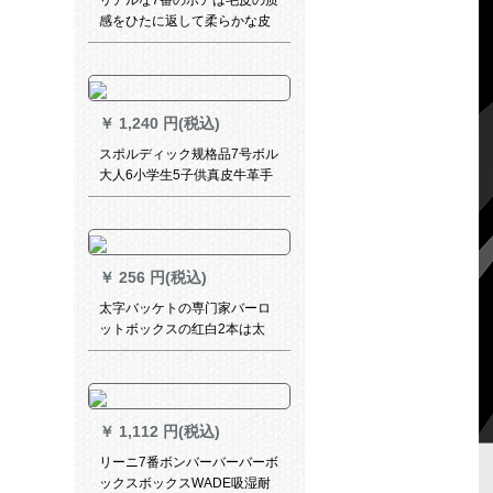
リアルな7番のボアは毛皮の质
感をひたに返して柔らかな皮
の耐久性を抜粋します。群公
式试合トレーナーニググ児童
生徒様が毛をひたに返す室外
のウェルストの道をめます。
￥
1,240 円(税込)
スポルディック规格品7号ボル
大人6小学生5子供真皮牛革手
触耐久性抜抜群NBA専用76-
149【3 V 3公式试合、女子6号
ボル】
￥
256 円(税込)
太字バッケトの専门家バーロ
ットボックスの红白2本は太
12文字のボックスに入る。
￥
1,112 円(税込)
リーニ7番ボンバーバーバーボ
ックスボックスWADE吸湿耐