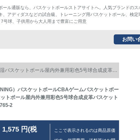
ボール通販なら、バスケットボールストアサイトへ。人気ブランドのス
キ、アディダスなどの試合級、トレーニング用バスケットボール、検定
、7号球、子供用から大人用まで豊富にご用意
お問い
 吸湿バスケットボール屋内外兼用彩色5号球合成皮革バ
-NING）バスケットボールCBAゲームバスケットボー
ケットボール屋内外兼用彩色5号球合成皮革バスケット
65-2
 1,575 円(税
ここで表示されるのは商品原価