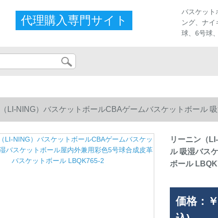
ストア
バスケット
代理購入専門サイト
ング、ナイ
球、6号球
（LI-NING）バスケットボールCBAゲームバスケットボール
ル LBQK765-2
リーニン（LI
ル 吸湿バス
ボール LBQK7
価格：
￥