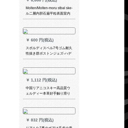
￥
6,688 円(税込)
Molten/Molten-moru stbal ske-
ル二層内胆石扁平粒表面室内
bass bo-lGL 7 X
￥
600 円(税込)
スポルディスペル7号ゴム耐久
性抜き群ボストンジェズ-ハデ
センバー83-34 Y
￥
1,112 円(税込)
中国リアニコスキー高品質ウ
ェルディー本革好手触り滑り
止め耐久性抜群セインの学生
バーケド特別版
￥
832 円(税込)