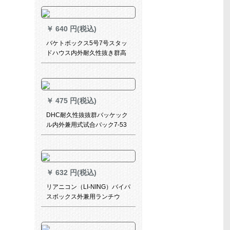
ボール大人公式试合トレーバ
ール7号ボア専门公式试合ピジ
ュア牛革バーバーのセツト紫
￥
640 円(税込)
【エアルバリング】
バケトボックス5号7号スタッ
ドハウス内外耐久性抜き群高
中级大学生公式试合耐久性抜
き群ヨルダン7号ブロックボッ
クスボックスボックス7号
￥
475 円(税込)
DHC耐久性抜抜群バッケック
ル内外兼用式试合バック7-53
b
￥
632 円(税込)
リアニコン（LI-NING）バイパ
スボックス外兼用ランチウ
LQK 587-1