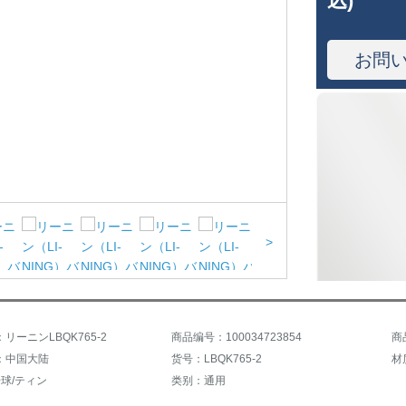
込)
お問
>
リーニンLBQK765-2
商品编号：100034723854
商
：中国大陆
货号：LBQK765-2
材
球/ティン
类别：通用