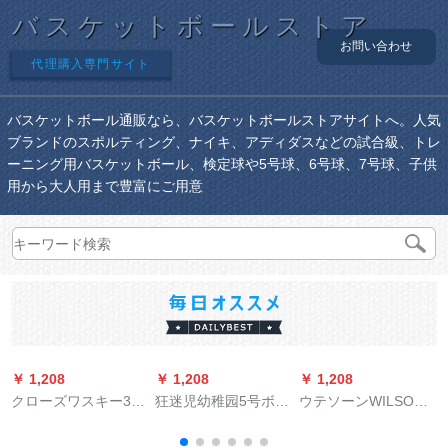
バスケットボールストア
お問い合わせ
代理購入専門サイト
バスケットボール通販なら、バスケットボールストアサイトへ。人気
ブランドのスポルティング、ナイキ、アディダスなどの試合級、トレ
ーニング用バスケットボール、検定球や5号球、6号球、7号球、子供
用から大人用まで豊富にご用意
￥ 1,208
￥ 1,208
￥ 1,208
￥
クローズワスキー3-
狂迷児幼稚园5号ボア
ウテソーンWILSON
4-6-7号ボル幼稚园児
ボックス公式试合ト
バーク耐久性抜抜群
男女室内セメートの
レインインナインナ
NCAA 7号ボボール標