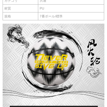
カテゴリ
共通
材質
PU
規格
7番ボール/標準