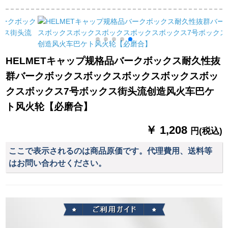
耐久性抜き群大人公
センター室外セメッ
準試合球虎打識者WB
式试合トレイン用ボ
トの耐久性抜き群ボ
670 GTV（買うと6つ
ル纯色-青5号ボル4-
ストンハウス
のプロシュート）
12歳使用
HELMETキャップ规格品バークボックス耐久性抜
群バークボックスボックスボックスボックスボッ
クスボックス7号ボックス街头流创造风火车巴ケ
ト风火轮【必磨合】
￥ 1,208
円(税込)
ここで表示されるのは商品原価です。代理費用、送料等
はお問い合わせください。