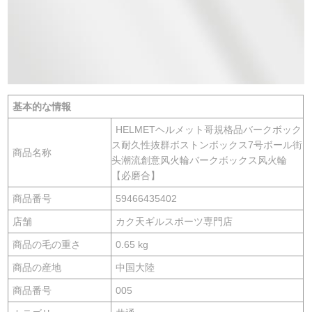
基本的な情報
HELMETヘルメット哥規格品バークボック
ス耐久性抜群ボストンボックス7号ボール街
商品名称
头潮流創意风火輪バークボックス风火輪
【必磨合】
商品番号
59466435402
店舗
カク天ギルスポーツ専門店
商品の毛の重さ
0.65 kg
商品の産地
中国大陸
商品番号
005