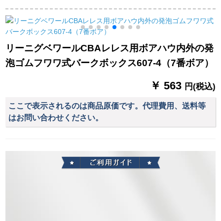
公式试合トレインPU
337/317 BB 337【超
式试合します。
本革屋内外バーボッ
繊維7号ボア公認ボ
クス027-1(6号ボル)
ア】
リーニグベワールCBAレレス用ボアハウ内外の発
泡ゴムフワワ式バークボックス607-4（7番ボア）
￥ 563
円(税込)
ここで表示されるのは商品原価です。代理費用、送料等
はお問い合わせください。