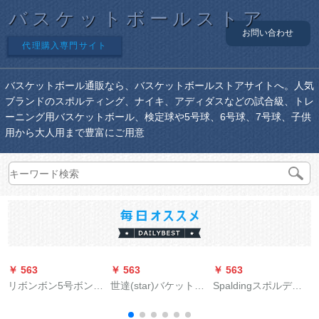
バスケットボールストア
お問い合わせ
代理購入専門サイト
バスケットボール通販なら、バスケットボールストアサイトへ。人気
ブランドのスポルティング、ナイキ、アディダスなどの試合級、トレ
ーニング用バスケットボール、検定球や5号球、6号球、7号球、子供
用から大人用まで豊富にご用意
￥ 563
￥ 563
￥ 563
￥
リボンボン5号ボンボ
世達(star)バケット公
Spaldingスポルディ
ン6号ボル7号ボンボ
認ボア超繊維材耐久
は、PU皮屋の内外の
ン小学生ティン子供
性抜群群滑り止めBB
バークボックスに公