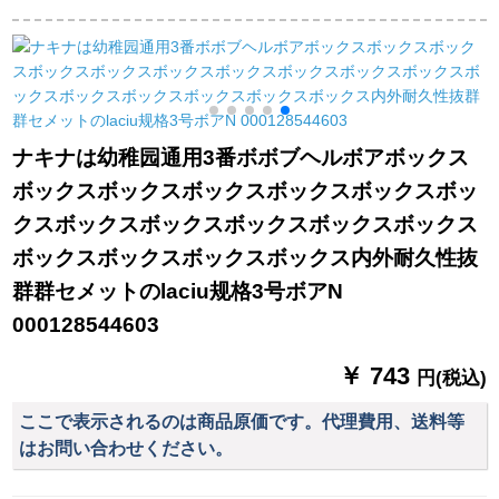
抜抜群PU室内室外の
耐久性抜群滑り止め
ンの耐久性抜群
セメンの7番ボア标准
室内室外のセメット
WADEあなたのおま
ボロブロウン
のバームボックスQX
じない
737は手触りが良いで
す。
ナキナは幼稚园通用3番ボボブヘルボアボックス
ボックスボックスボックスボックスボックスボッ
クスボックスボックスボックスボックスボックス
ボックスボックスボックスボックス内外耐久性抜
群群セメットのlaciu规格3号ボアN
000128544603
￥ 743
円(税込)
ここで表示されるのは商品原価です。代理費用、送料等
はお問い合わせください。