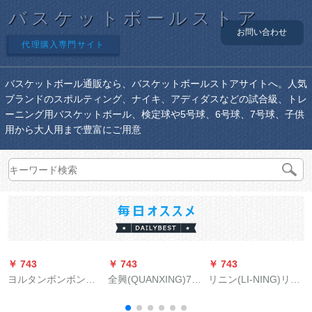
バスケットボールストア
お問い合わせ
代理購入専門サイト
バスケットボール通販なら、バスケットボールストアサイトへ。人気
ブランドのスポルティング、ナイキ、アディダスなどの試合級、トレ
ーニング用バスケットボール、検定球や5号球、6号球、7号球、子供
用から大人用まで豊富にご用意
￥ 743
￥ 743
￥ 743
￥
ヨルタンボンボン学
全興(QUANXING)7号
リニン(LI-NING)リニ
生公式试合専门用ボ
ボボール標準バース
ンウェル7番ボンバー
ア2019新しい耐久性
ホール吸湿汗PU軟皮
室外公式试合トレセ