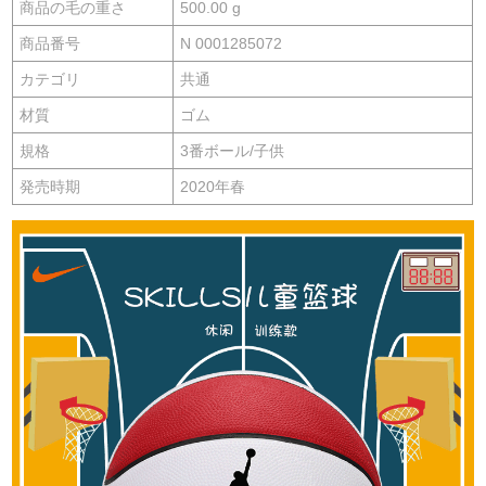
商品の毛の重さ
500.00 g
商品番号
N 0001285072
カテゴリ
共通
材質
ゴム
規格
3番ボール/子供
発売時期
2020年春