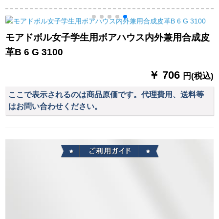
ックbass skeバッ
公式试合ゴムバージ
児トレニン公式试合
グ/bass keバッグ
ボア7号ボア发泡ゴム
バ
モアドボル女子学生用ボアハウス内外兼用合成皮
G
革B 6 G 3100
￥ 706
円(税込)
ここで表示されるのは商品原価です。代理費用、送料等
はお問い合わせください。