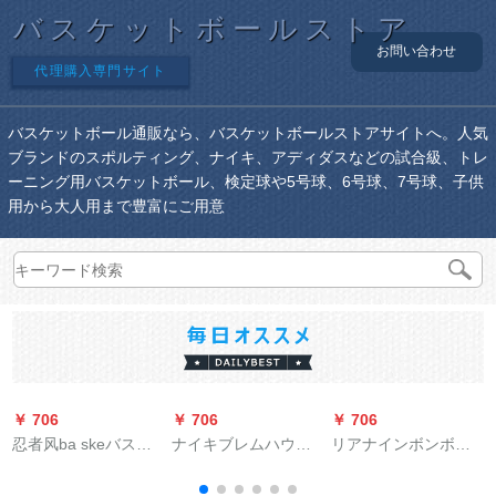
バスケットボールストア
お問い合わせ
代理購入専門サイト
バスケットボール通販なら、バスケットボールストアサイトへ。人気
ブランドのスポルティング、ナイキ、アディダスなどの試合級、トレ
ーニング用バスケットボール、検定球や5号球、6号球、7号球、子供
用から大人用まで豊富にご用意
￥ 706
￥ 706
￥ 706
￥
忍者风ba skeバスケ
ナイキブレムハウス
リアナインボンボン7
ウ
ットボールボールバ
内外のセメートの7番
号ボア滑り止め屋内
レーボールネットバ
ボンバーククナイキ
外耐久性抜群幼稚园