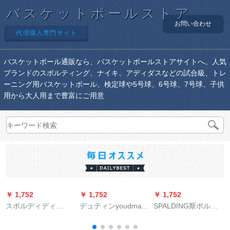
バスケットボールストア
お問い合わせ
代理購入専門サイト
バスケットボール通販なら、バスケットボールストアサイトへ。人気
ブランドのスポルティング、ナイキ、アディダスなどの試合級、トレ
ーニング用バスケットボール、検定球や5号球、6号球、7号球、子供
用から大人用まで豊富にご用意
￥ 1,752
￥ 1,752
￥ 1,752
￥
スポルディディ
デュティンyoudman
SPALDING斯ポルデ
SPALDINGバーク様
小学生少年専门公式
ィ幼稚園児4号ゴムバ
落書したランティス
试合バケット5号屋内
スキー2019 JR.NBA