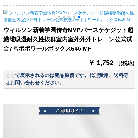
室外7番ボブルゴバー
外のセメントの耐久
には83-974 Yスポル
9
ク7番ボボール
性抜群幼稚园児ET
デ4号幼稚園バーケヘ
5【5番ボボアボック
ルス83-974 Yが新し
ス】【1つ買います。
く着かれています。
ウィルソン新着学园传奇MVPバースケケジット超
4つ買います。】
繊维吸湿耐久性抜群室内室外外外トレーン公式试
合7号ボボワールボックス645 MF
￥ 1,752
円(税込)
ここで表示されるのは商品原価です。代理費用、送料等
はお問い合わせください。