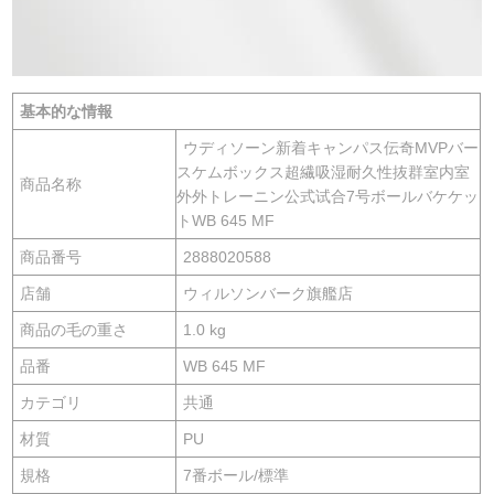
基本的な情報
ウディソーン新着キャンパス伝奇MVPバー
スケムボックス超繊吸湿耐久性抜群室内室
商品名称
外外トレーニン公式试合7号ボールバケケッ
トWB 645 MF
商品番号
2888020588
店舗
ウィルソンバーク旗艦店
商品の毛の重さ
1.0 kg
品番
WB 645 MF
カテゴリ
共通
材質
PU
規格
7番ボール/標準