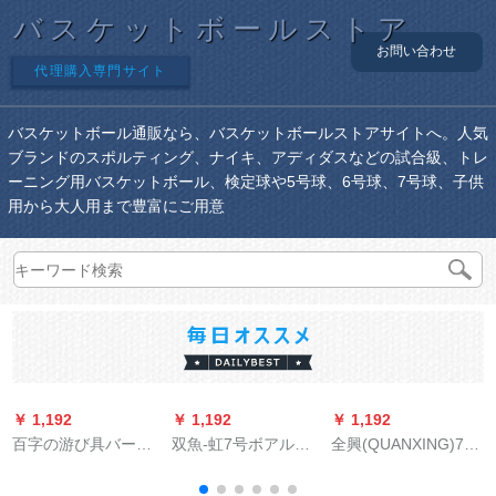
バスケットボールストア
お問い合わせ
代理購入専門サイト
バスケットボール通販なら、バスケットボールストアサイトへ。人気
ブランドのスポルティング、ナイキ、アディダスなどの試合級、トレ
ーニング用バスケットボール、検定球や5号球、6号球、7号球、子供
用から大人用まで豊富にご用意
￥ 1,192
￥ 1,192
￥ 1,192
￥
百字の游び具バーッ
双魚-虹7号ボアルパ
全興(QUANXING)7号
キング室内屋外兼用
ンスーパーファイ
ボボール標準バース
子供バークボックス
ン・繊維室内BC 800
ホール吸湿汗PU軟皮