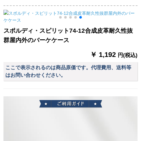
ボックスボックスボ
A-7号ボアボックスボ
耐久性抜群滑り止め
ックス
ックス
室内室外のセメット
6
のバームボックスQX
737は手触りが良いで
スポルディ・スピリット74-12合成皮革耐久性抜
す。
群屋内外のバーケケース
￥ 1,192
円(税込)
ここで表示されるのは商品原価です。代理費用、送料等
はお問い合わせください。