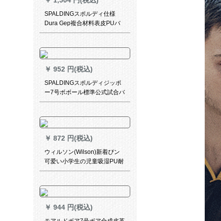
￥
1,504 円(税込)
SPALDINGスポルディ仕様
Dura Gep複合材料表皮PUバ
ースケツ
￥
952 円(税込)
SPALDINGスポルディジッポ
ー7号ボボール標準公式試合バ
ケトボックス室内室外通用ボ
ストンボックス耐久性抜き群
滑り止めトボール
￥
872 円(税込)
ウィルソン(Wilson)新着ぴン
可爱い小学生の児童吸湿PU耐
久性抜群室内室外バースキー
バレー192 C-浅粉小恐竜-7号
ボル
￥
944 円(税込)