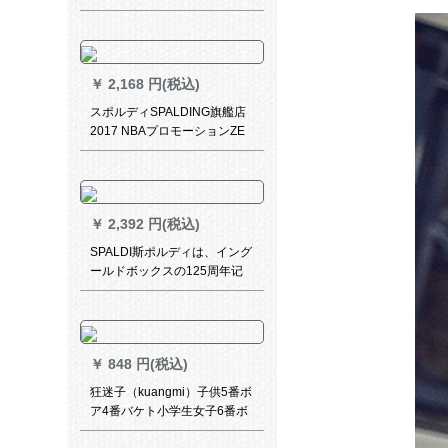
バーボックス大人子供7号ボロ
ブランドPUbacket LBQK 023-
1
￥
2,168 円(税込)
スポルディSPALDING旗艦店
2017 NBAプロモーションZE
Zi/O表皮材料PUバーボックス
76-017号ボア(標準)
￥
2,392 円(税込)
SPALDI斯ポルディは、イング
ールドボックスの125周年记
念モデルとして、ファンシー7
号ボアスタンダード室内通用
PUボア76-538 Y
￥
848 円(税込)
狂迷子（kuangmi）子供5番ボ
ア4番バケト小学生女子6番ボ
ボローランド7番ボボロボロド