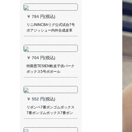
ラバーボックス
￥
784 円(税込)
リニ/NINCBAリグ公式试合7号
ボアジッシュー内外合成皮革
バッテリー公式试合329
￥
704 円(税込)
特斯恩TESIEN軟皮子供バーク
ボックス5号ボボール
￥
552 円(税込)
リボンベ7番ボンゴムボックス
7番ボンゴムボックス7番ボン
ゴルゴム7番ボンゴム7番ボン
ゴムバード供用ボンゴルメッ
トの耐久性抜き群屋内外兼用7