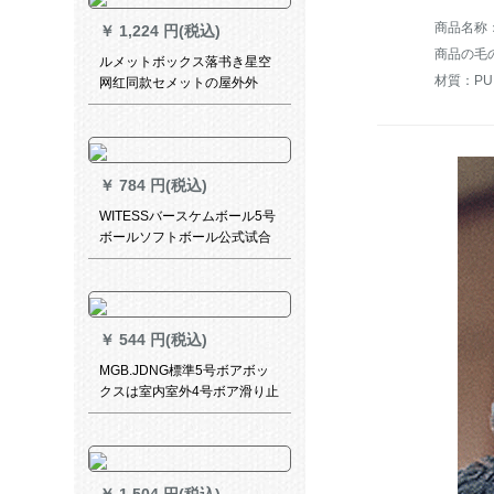
￥
1,224 円(税込)
商品の毛の
ルメットボックス落书き星空
材質：PU
网红同款セメットの屋外外
baske 7号ボア大人街头ボスト
ン性格耐久性抜群群滑り止め
￥
784 円(税込)
WITESSバースケムボール5号
ボールソフトボール公式试合
バスケドバックハンドハンド
タッチ室内室外セメントの耐
久性抜群ボストンボール7号ボ
ール5号ボール軟皮式试合バス
￥
544 円(税込)
ケドバック【全セットプレゼ
ント】5番ボール子供バークボ
MGB.JDNG標準5号ボアボッ
ックス
クスは室内室外4号ボア滑り止
め耐久性抜群公式試合バーボ
ックス5号ボアK-545【エアフ
ォス+エピクン+ネトポケト】