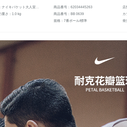
商品名称：ナイキバケット大人室内規格品7号ボール耐久性抜き群セメントの花球NBA花式街头backet BB 0639黒金BB 0639-0062新着
商品番号：62034445263
店
重さ：1.0 kg
商品番号：BB 0639
カ
規格：7番ボール/標準
発