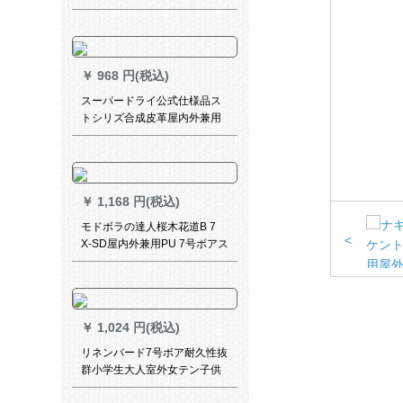
性抜群を兼用した个性的なア
ストラル7号ボア【大人の男に
似合う】
￥
968 円(税込)
スーパードライ公式仕様品ス
トシリズ合成皮革屋内外兼用
大人7号ボムボックス74-
144【1つ買いますと6つ、送
り保険が付きます】
￥
1,168 円(税込)
モドボラの達人桜木花道B 7
<
X-SD屋内外兼用PU 7号ボアス
タンダードバークボックスボ
ックス
￥
1,024 円(税込)
リネンバード7号ボア耐久性抜
群小学生大人室外女テン子供
バーク143 PUドレッシーズズ