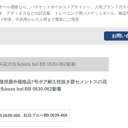
ボール通販なら、バスケットボールストアサイトへ。人気ブランドのス
キ、アディダスなどの試合級、トレーニング用バスケットボール、検定
、7号球、子供用から大人用まで豊富にご用意
お問い
ass bol BB 0630-062新着
様用屋外规格品7号ボア耐久性抜き群セメントスの花
ass bol BB 0630-062新着
紅白ブルーBB 0639-466