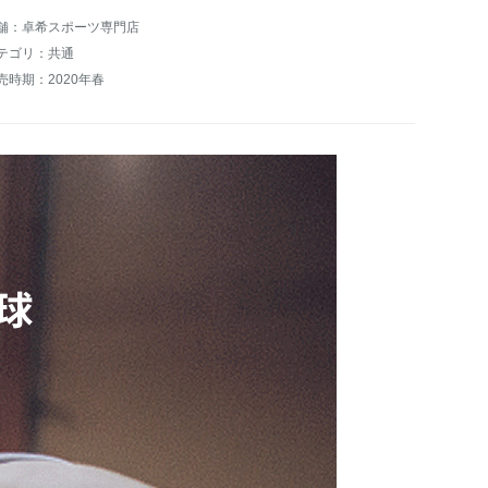
舗：卓希スポーツ専門店
テゴリ：共通
売時期：2020年春