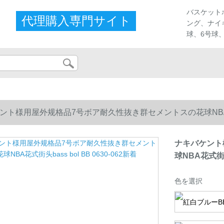
ストア
バスケット
代理購入専門サイト
ング、ナイ
球、6号球
ト様用屋外规格品7号ボア耐久性抜き群セメントスの花球NBA花式街头b
ナキバケント
球NBA花式街头b
色を選択