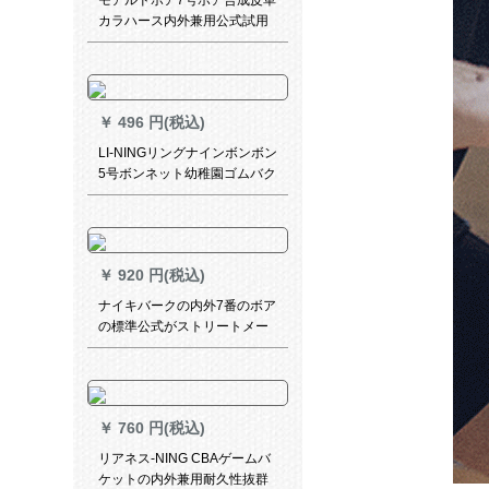
モアルドボア7号ボア合成皮革
カラハース内外兼用公式試用
バーツボワール魔騰バスケム
GQ 7 X
￥
496 円(税込)
LI-NINGリングナインボンボン
5号ボンネット幼稚園ゴムバク
ターボックス規格品LBQK
607-2【黒】7号ボンバル
￥
920 円(税込)
ナイキバークの内外7番のボア
の標準公式がストリートメー
トのナイキジェームズゴムバ
ップにぴったりです。
￥
760 円(税込)
リアネス-NING CBAゲームバ
ケットの内外兼用耐久性抜群