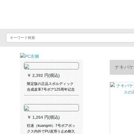
バスケットボール
ナキバケン
￥
2,392 円(税込)
限定版の正品スポルディック
合成皮革7号ボア125周年记念
限定版76-533
￥
1,264 円(税込)
狂迷（kuangmi）7号ボアボッ
クス内外でPU皮滑り止め耐久