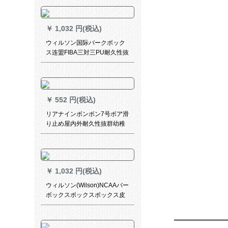
ズ黒ギフト券がお得です。
￥
1,032 円(税込)
ウィルソン国际バークボック
ス连盟FIBA三対三PU耐久性抜
抜群3 X 3室内室外三人ボスト
ングリング台竞技トレー公式
试合バケックWT 0532 XDEF-
复刻版5番
￥
552 円(税込)
リアナインボンボン7号ボア滑
り止め屋内外耐久性抜群幼稚
园児トレニン公式试合ボア7号
ボア发泡ゴムバ
￥
1,032 円(税込)
ウィルソン(Wilson)NCAAバー
ボックスボックスボックス皮
PU本革耐久性抜群7号ボル