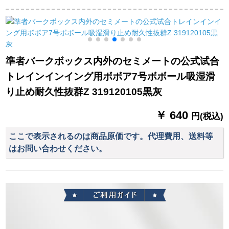
用男子スタッド7号ボ
皮革屋内外兼用GT
耐久性抜抜群NBA専
ム落书きばーボック
7/GM 7 X/GF B 7 G
用76-149【3 V 3公式
ス83-547 Y
4500（旧GG 7 Xの新
试合、女子6号ボル】
着/FIBA）
ク
準者バークボックス内外のセミメートの公式试合
トレインインイング用ボボア7号ボボール吸湿滑
り止め耐久性抜群Z 319120105黒灰
￥ 640
円(税込)
ここで表示されるのは商品原価です。代理費用、送料等
はお問い合わせください。