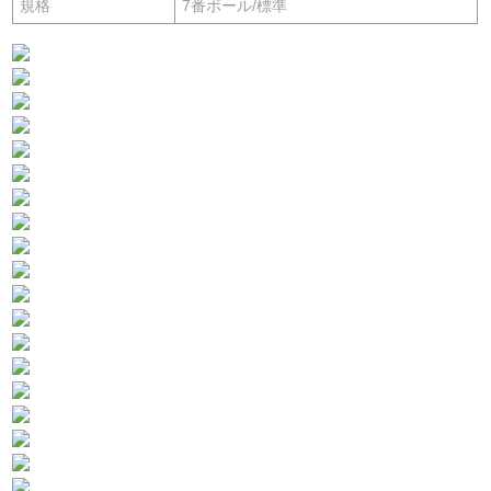
規格
7番ボール/標準