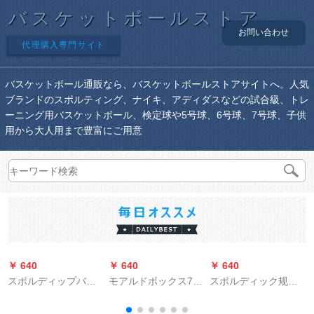
バスケットボールストア
お問い合わせ
代理購入専門サイト
バスケットボール通販なら、バスケットボールストアサイトへ。人気
ブランドのスポルティング、ナイキ、アディダスなどの試合級、トレ
ーニング用バスケットボール、検定球や5号球、6号球、7号球、子供
用から大人用まで豊富にご用意
￥ 640
￥ 640
￥ 640
￥
スポルディップバー
モアルドボックス7号
スポルディック规格
S
ク2018新着滑り止め
ボア公式试合魔腾ba
品7号ボル大人6小学
耐久性抜群屋内外兼
skeスポーツツツ合成
生5子供真皮牛革手触