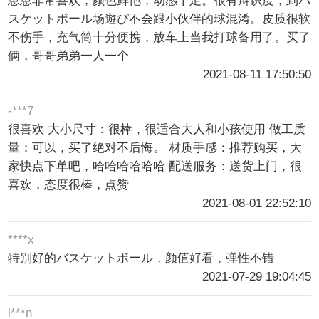
崽崽非常喜欢，颜色鲜艳，动感十足。很有辩识度，到バ
スケットボール场遊び不会跟小伙伴的球混淆。皮质很软
不伤手，充气筒十分便携，放车上当我打球备用了。买了
俩，哥哥弟弟一人一个
2021-08-11 17:50:50
-***7
很喜欢 大小尺寸：很棒，很适合大人和小孩使用 做工质
量：可以，买了绝对不后悔。 材质手感：推荐购买，大
家快点下单吧，哈哈哈哈哈哈 配送服务：送货上门，很
喜欢，态度很棒，点赞
2021-08-01 22:52:10
****x
特别好的バスケットボール，颜值好看，弹性不错
2021-07-29 19:04:45
l***n