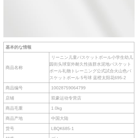
基本的な情報
リーニン儿童バスケットボール小学生幼儿
园街头球室外耐久性抜群水泥地バスケット
商品名称
ボール礼物トレーニング公式試合火山色バ
スケットボール 5号球 蓝橙太阳花695-2
商品编号
10028759064799
店铺
双豪运动专营店
商品毛重
1.0kg
商品产地
中国大陆
货号
LBQK685-1