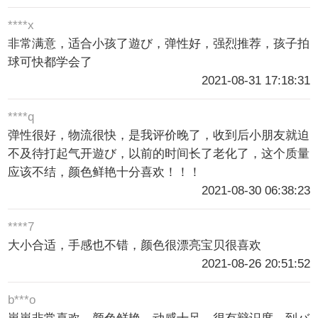
****x
非常满意，适合小孩了遊び，弹性好，强烈推荐，孩子拍
球可快都学会了
2021-08-31 17:18:31
****q
弹性很好，物流很快，是我评价晚了，收到后小朋友就迫
不及待打起气开遊び，以前的时间长了老化了，这个质量
应该不结，颜色鲜艳十分喜欢！！！
2021-08-30 06:38:23
****7
大小合适，手感也不错，颜色很漂亮宝贝很喜欢
2021-08-26 20:51:52
b***o