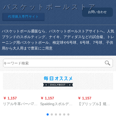
バスケットボールストア
お問い合わせ
代理購入専門サイト
バスケットボール通販なら、バスケットボールストアサイトへ。人気
ブランドのスポルティング、ナイキ、アディダスなどの試合級、トレ
ーニング用バスケットボール、検定球や5号球、6号球、7号球、子供
用から大人用まで豊富にご用意
￥ 1,157
￥ 1,157
￥ 1,157
￥
リアル牛革バーバ7号
Spaldingスポルディ
【ブリップル】规格
S
ボア様CBAゲームネ
64-28/74-622 Y NBA
品の马政委员会ホロ
耐久性抜群公式室内
カラドリール屋内外
グリフの反射のため