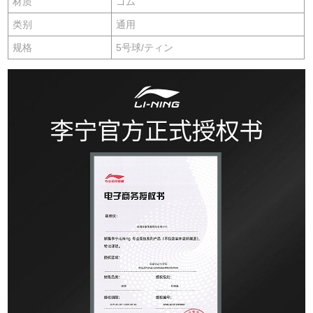
材质
ゴム
类别
通用
规格
5号球/ティン