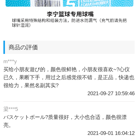
商品の評価
m***y
买给小朋友遊び的，颜色很鲜艳，小朋友很喜欢~?心仪
已久，果断下手，用过之后感觉很不错，是正品，快递也
很给力，果然名副其实?
2021-09-27 10:59:46
梁***5
バスケットボール?质量很好，大小也合适，颜色很漂
亮。
2021-09-01 16:04:12