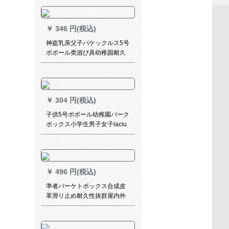
￥
346 円(税込)
神盗乳亲父子バケックルス5号
ボボール类游び具幼稚园耐久
性抜てき群ソフトゴム男の子
供の子拍球X AA675
￥
304 円(税込)
子供5号ボボール幼稚園バーク
ボックス小学生男子女子laciu
ティップ7号ボボール標準バー
クボックス5号ボゴム粉緑送気
筒筒ガスピンネットネット
￥
496 円(税込)
準者バーケトボックス合成皮
革滑り止め耐久性抜群屋内外
兼用7号ボラ大人公式试合トレ
インボックスJ 31842017ピン
ク