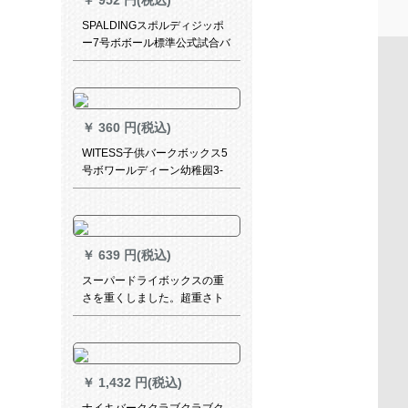
￥
952 円(税込)
SPALDINGスポルディジッポ
ー7号ボボール標準公式試合バ
ケトボックス室内室外通用ボ
ストンボックス耐久性抜き群
滑り止めトボール
￥
360 円(税込)
WITESS子供バークボックス5
号ボワールディーン幼稚园3-
4-7号ボワール大人部屋内外耐
久性抜群ゴムバト5号ボワール
赤白青は3-12歳に相当しま
す。
￥
639 円(税込)
スーパードライボックスの重
さを重くしました。超重さト
レインナインボックス1.0 kg
の耐久性抜き群1.3 KG滑り止
め7番ボブ1.5 KGのバークスキ
ーは1.3キロの黒いオーバーで
￥
1,432 円(税込)
す。