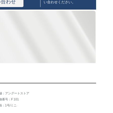
い合わせ
い合わせください。
舗：アングートストア
物番号：F 101
格：1号/ミニ