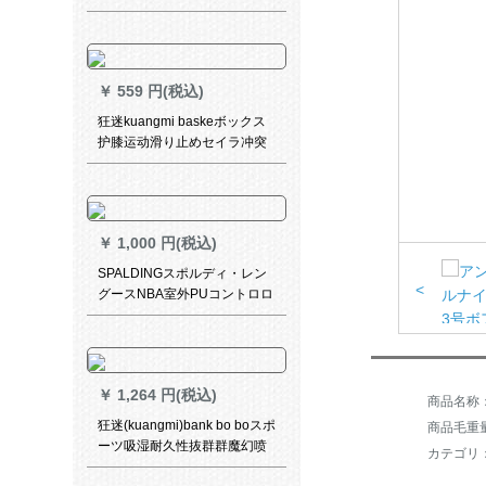
加重毛-ブラウン
￥
559 円(税込)
狂迷kuangmi baskeボックス
护膝运动滑り止めセイラ冲突
防止サポタ半月板护具KMh
712 bulaku Lセイズ
￥
1,000 円(税込)
SPALDINGスポルディ・レン
<
グースNBA室外PUコントロロ
ールロールロール7号ボア公式
试合バスケル74-42212
￥
1,264 円(税込)
狂迷(kuangmi)bank bo boスポ
商品毛重量：
ーツ吸湿耐久性抜群群魔幻喷
カテゴリ
絵-7号ボックスボックスボッ