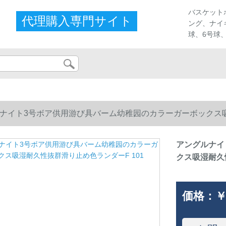
ストア
バスケット
代理購入専門サイト
ング、ナイ
球、6号球
ナイト3号ボア供用游び具バーム幼稚园のカラーガーボックス吸
アングルナイ
クス吸湿耐久
価格：
￥