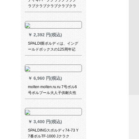
ナイキバーククラブクラブク
ラブクラブクラブクラブクラ
ブ公式试合laciu価格比噬黒色
JK 12053057
￥
2,392 円(税込)
SPALDI斯ポルディは、イング
ールドボックスの125周年记
念モデルとして、ファンシー7
号ボアスタンダード室内通用
PUボア76-538 Y
￥
6,960 円(税込)
molten molten.ru.ru 7号ボル6
号ボルプール大人子供耐久性
抜き群滑り止め屋内外公式试
合トリックネス7号ボルGL 7
X【牛革】
￥
3,400 円(税込)
SPALDINGスポルディ74-73 Y
7番ボルTF-1000 Jクラク