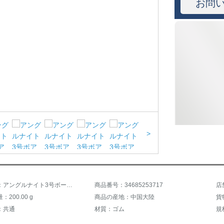
お問
>
商品名称：アングルナイト3号ボール子供用游び具バークボックス幼稚園のカラーリングボール吸湿耐久性抜群滑り止めカラーランダムF 101
商品番号：34685253717
店
200.00 g
商品の産地：中国大陸
貨
：共通
材質：ゴム
規