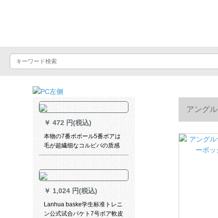
バスケットボール
アングル
￥
472 円(税込)
本物の7番ボボール5番ボアは
毛が超繊细なコルピバの质感
の男子室外児童耐久性抜群学
生の公式に合せます。
￥
1,024 円(税込)
Lanhua baske学生标准トレニ
ン公式试合バケト7号ボア軟皮