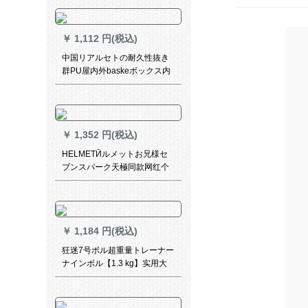
クスボックスボックスボック
ス
￥
1,112 円(税込)
中国リアルセトの耐久性抜き
群PU屋内外baskeボックス内
公式试合7号ボア大人バードセ
ブン记念
￥
1,352 円(税込)
HELMETӢルメットお兄様セ
ブンスパーク天極同款网红个
性耐久性抜群ピンクバー外7号
公式试合バケトボックスボッ
クスボックスボックス
￥
1,184 円(税込)
狂迷7号ボル超重量トレーナー
ナインボル【1.3 kg】实用大
プロシュート