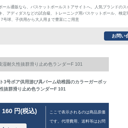
ボール通販なら、バスケットボールストアサイトへ。人気ブランドのス
キ、アディダスなどの試合級、トレーニング用バスケットボール、検定
、7号球、子供用から大人用まで豊富にご用意
お問い
湿耐久性抜群滑り止め色ランダーF 101
ト3号ボア供用游び具バーム幼稚园のカラーガーボッ
性抜群滑り止め色ランダーF 101
 160 円(税込)
ここで表示されるのは商品原価
です。代理費用、送料等はお問