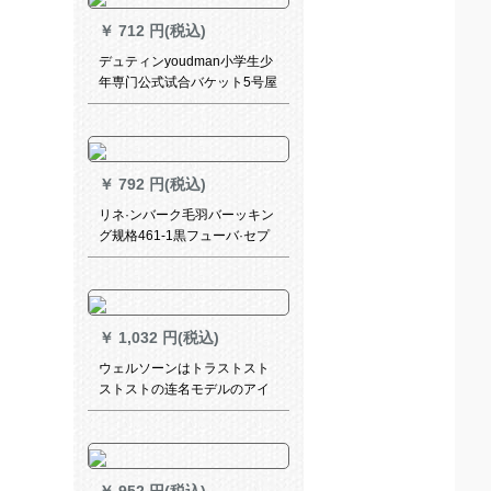
￥
712 円(税込)
デュティンyoudman小学生少
年専门公式试合バケット5号屋
内外のセメントの耐久性抜群
幼稚园児ET 5【5番ボボアボッ
クス】【1つ買います。4つ買
います。】
￥
792 円(税込)
リネ·ンバーク毛羽バーッキン
グ规格461-1黒フューバ·セプ
ト【配件大礼包】
￥
1,032 円(税込)
ウェルソーンはトラストスト
ストストの连名モデルのアイ
デアであるアストボワール吸
湿PU室内の屋外セメットの耐
久性抜群子供トレッド公式试
合バケット号