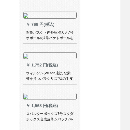
￥
768 円(税込)
军哥バスケト内外标准大人7号
ボボールの7号バケトボールを
供给して滑り止め耐久性抜群
群トラグボワール
￥
1,752 円(税込)
ウィルソン(Wilson)新たな栄
誉を持つバラシリズPUの毛皮
吸湿耐久性抜群室内トレイン
ナイン7号ボア公式试合バケボ
ワールWB 511 GT-耐久性抜群
PUモデル
￥
1,568 円(税込)
スパルターボックス7号スタダ
ボックス合成皮革シバラク74-
080 Y