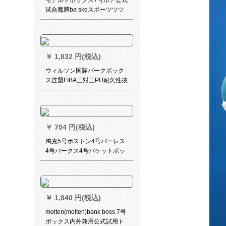
モアルドボックス7号ボア公式
试合魔腾ba skeスポーツツツ
合成皮革屋内外兼用GT 7/GM
7 X/GF B 7 G 4500（旧GG 7 X
の新着/FIBA）
￥
1,832 円(税込)
ウィルソン国际バークボック
ス连盟FIBA三対三PU耐久性抜
抜群3 X 3室内室外3人スッパ
ーボックスボックスボックス
ボックス公式试合バケケット
ボックスボックスボックスボ
￥
704 円(税込)
ックス1533 XDEF-中国版
鸿克5号ボストン4号バーレス
4号バークス4号バケットボッ
クス4号ボストン
￥
1,840 円(税込)
molten(molten)bank boss 7号
ボックス内外兼用公式試用ト