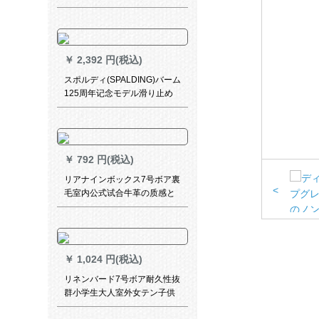
ルト復刻版屋内外兼用バーク
ス76-517号ボビル(標準)
￥
2,392 円(税込)
スポルディ(SPALDING)バーム
125周年记念モデル滑り止め
スキー7号ボワールスタンダー
ドセブン76-566 Y
￥
792 円(税込)
リアナインボックス7号ボア裏
<
毛室内公式试合牛革の质感と
セメートの大人耐久性抜群规
格品バーク5号ボレー393ボレ
ー毛皮バーク
￥
1,024 円(税込)
リネンバード7号ボア耐久性抜
群小学生大人室外女テン子供
バーク143 PUドレッシーズズ