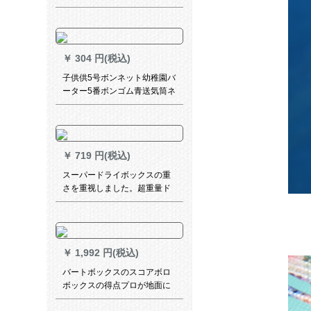
レーレンナインナインキング
魔騰バスケケ-ト-トボックス内
外兼用公式試用ノートB 7 G
3807元
￥
304 円(税込)
子供供5号ボンネット幼稚園バ
ーター5番ボンゴム青送気筒ネ
ボット
￥
719 円(税込)
スーパードライボックスの重
さを重视しました。超重量ド
レインボックスの1.0 kg耐久
性抜き群1.3 KG滑り止め7番ボ
ア1.5 KGのバーカスキーは1.5
キロの赤いオーバーです。
￥
1,992 円(税込)
バートボックスのスコアボロ
ボックスの得点プロが地面に
落ちた形で、スティッチの折