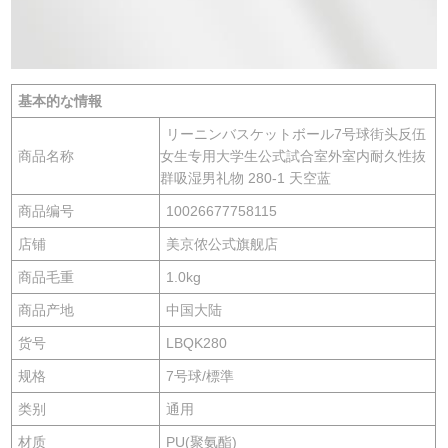
基本的な情報
リーニンバスケットボール7号球街头反伍
商品名称
女生专用大学生公式試合室外室内耐久性抜
群吸湿男礼物 280-1 天空蓝
商品编号
10026677758115
店铺
美京侬公式旗舰店
商品毛重
1.0kg
商品产地
中国大陆
货号
LBQK280
规格
7号球/標準
类别
通用
材质
PU(聚氨酯)