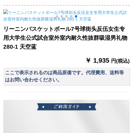
滑り止め耐久性抜群
ーロー7番ボレルスタ
クス皮PU本革耐久性
テボア4号バーク4号
ンダードボンバー3-
抜群7号ボル
バーク4号バークボッ
ボレルボレル
クス4号
リーニンバスケットボール7号球街头反伍女生专
の
用大学生公式試合室外室内耐久性抜群吸湿男礼物
280-1 天空蓝
￥ 1,935
円(税込)
ここで表示されるのは商品原価です。代理費用、送料等
はお問い合わせください。