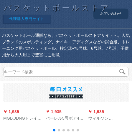
バスケットボールストア
お問い合わせ
代理購入専門サイト
バスケットボール通販なら、バスケットボールストアサイトへ。人気
ブランドのスポルティング、ナイキ、アディダスなどの試合級、トレ
ーニング用バスケットボール、検定球や5号球、6号球、7号球、子供
用から大人用まで豊富にご用意
￥ 1,935
￥ 1,935
￥ 1,935
￥
MGB.JDNGトレイン
バーレル5号ボア4号
ウィルソン
5号ボア公式试合児小
小学生女子6番ボアラ
(Wilson)NCAAバーボ
中学生屋内外4号ボア
ンティス7番ボボボロ
ックスボックスボッ