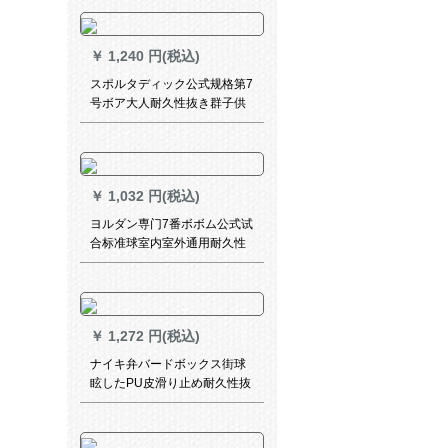
たのおまじない
￥
1,240 円(税込)
スポルタディック公式规格第7
号ボア大人耐久性抜き群子供
バレ5号ボア屋内外兼用ボケト
ス74-64 Y【男コンロル7番ボ
ックス】
￥
1,032 円(税込)
ヨルダン専门7番ボボム公式试
合标准球室内室外通用耐久性
抜群滑り止めPU大人小中学生
公式试合laciu 7号ボボールK-
701+プレゼート
￥
1,272 円(税込)
ナイキ弁バードボックス街球
眩したPU皮滑り止め耐久性抜
群群7号ボボールスタンダード
バースエードハウススポーツ
スポーツスポーツスポーツス