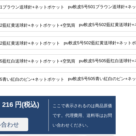
pu軟皮5号501ブラウン送球針+ネ
pu軟皮5号502藍紅黄送球針
pu軟皮5号502藍紅黄送球針+ネット
pu軟皮5号505藍红白送球针
pu軟皮5号505青い紅白のピン+ネ
 216 円(税込)
ここで表示されるのは商品原価
です。代理費用、送料等はお問
い合わせ
い合わせください。