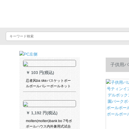
バスケットボール
子供用バ
￥
103 円(税込)
デルボック
忍者风ba skeバスケットボー
ルボールバレーボールネット
バックbass skeバッグ/bass
ールボール
keバッグ
ルボールボ
￥
1,192 円(税込)
molten(molten)bank bo 7号ボ
ボールハウス内外兼用式试合