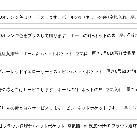
厚
厚い5号
厚さ5号510藍紅黄贈
厚さ5号510
厚さ
厚くし
pu軟皮5号501ブラウン送