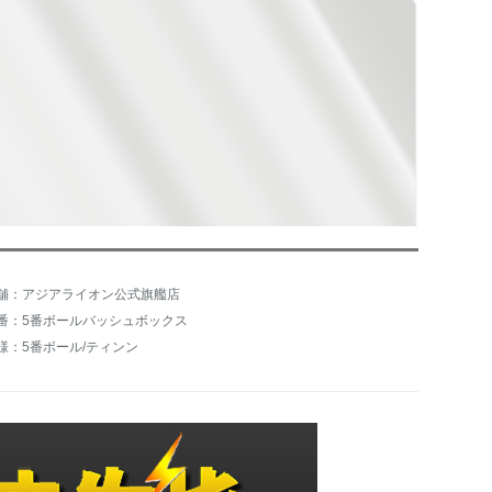
舗：アジアライオン公式旗艦店
番：5番ボールバッシュボックス
様：5番ボール/ティンン