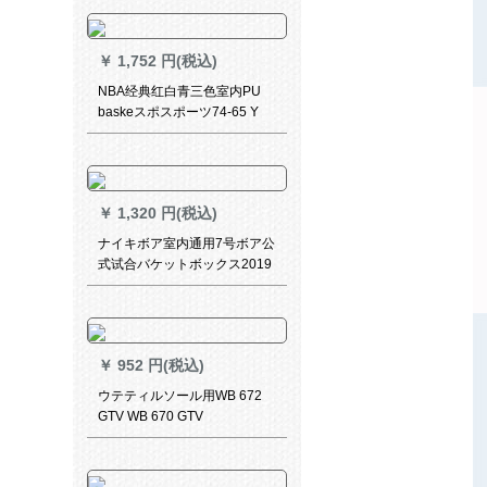
试合耐久性抜抜群滑り止め専
门バークボックスボックスボ
ックス汎用メーン记念
￥
1,752 円(税込)
NBA经典红白青三色室内PU
baskeスポスポーツ74-65 Y
SBD 0056テントススポーツツ
￥
1,320 円(税込)
ナイキボア室内通用7号ボア公
式试合バケットボックス2019
年新着BB 0638-855
￥
952 円(税込)
ウテティルソール用WB 672
GTV WB 670 GTV