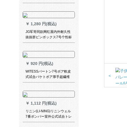
トレインインインバックボー
ンskeボックスボックスボック
スボックスボックスコードコ
ードコードコードと共同で买
￥
1,280 円(税込)
い入れます。
JG军哥同款网红屋内外耐久性
抜抜群ピンボックス7号个性标
准バケレット
￥
920 円(税込)
WITESSバートン7号ボア軟皮
<
式试合バケトボア厚手超繊维
番毛红
￥
1,112 円(税込)
リニン(LI-NING)リニンウェル
7番ボンバー室外公式试合トレ
センの耐久性抜群WADEあな