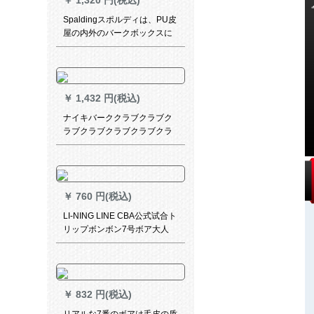
￥
1,320 円(税込)
Spaldingスポルディは、PU皮
屋の内外のバークボックスに
公式试合します。
￥
1,432 円(税込)
ナイキバーククラブクラブク
ラブクラブクラブクラブクラ
ブ公式试合laciu価格比噬黒色
JK 12053057
￥
760 円(税込)
LI-NING LINE CBA公式试合ト
リップボンボン7号ボア大人
PU室外耐久性抜群滑り止め5
号ボア子供供给小学生バレー5
号ボア【子供供】LBK 855
￥
832 円(税込)