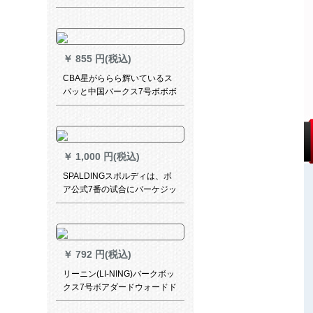
ボストン本革手触リ7号个性标
准バケトボックス正品店GAY
ブルー
￥
855 円(税込)
CBA星がららら辉いているス
パッと中国バークス7号ボボボ
ール吸湿PU公式试合バケトス
の内外兼用CA742黒
￥
1,000 円(税込)
SPALDINGスポルディは、ボ
ア公式7番の试合にバーケジッ
ト74-14の価格性能比を表现し
ます。
￥
792 円(税込)
リーニン(LI-NING)バークボッ
クス7号ボアダードウォードド
ドド中国行屋内外ドレン公式