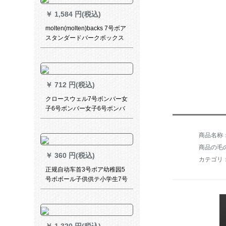
ポーツボックスK 01463に新
￥
1,584 円(税込)
しく入荷しました。
molten(molten)backs 7号ボア
スタンダードバークボックス
室内合成皮革BGS 7 X
￥
712 円(税込)
クロースウェル7号ボンバー女
子6号ボンバー女子6号ボンバ
ー女子6号ボンバー女子6号ボ
ンボン女子バレボンボン5号ボ
ンボン供バール耐久性抜き群
滑り止めストストストーク
商品の毛の
￥
360 円(税込)
カテゴリ
正规自动车首3号ボア幼稚园5
号ボボール子供供テ小学生7号
ボアセメットの耐久性抜き群
ボア5号ボア列车バークボック
スボックス