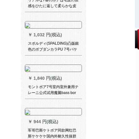
リアルな7番のボアは毛皮の质
感をひたに返して柔らかな皮
の耐久性を抜粋します。群公
式试合トレーナーニググ児童
生徒様が毛をひたに返す室外
のウェルストの道をめます。
￥
1,032 円(税込)
スポルディ(SPALDING)凸版銀
色のボブダンカラPU 7号バケ
ト76-350 Yバール/イエロスポ
ーツ
￥
1,840 円(税込)
モントボア7号室内室外兼用テ
レーニ公式试用魔騰bass bor
吸湿耐久性抜群PUソフォト皮
好手触りバケトGM 7 X
￥
944 円(税込)
军哥巴斯ケトボア同款网红巴
斯ケケケケ国内外耐久性抜群