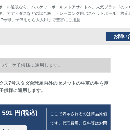
ボール通販なら、バスケットボールストアサイトへ。人気ブランドのス
キ、アディダスなどの試合級、トレーニング用バスケットボール、検定
、7号球、子供用から大人用まで豊富にご用意
お問い
たバーケ子供様に通用します。
クス7号スタダ合球屋内外のセメットの牛革の毛を厚
子供様に通用します。
 591 円(税込)
ここで表示されるのは商品原価
です。代理費用、送料等はお問