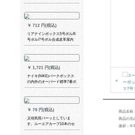
ポーツ耐久性抜き群7号ボル
74-06 Y 7号ボルを共同で购入
しました。
￥
712 円(税込)
リアナインボックス5号ボル/6
号ボル/7号ボル合成皮革屋内
外兼用大人式试合トレイン耐
久性抜群児女子バレー用品
044-P
￥
1,721 円(税込)
ナイキ(NIKE)バークボックス
<
の内外のオーバード標準7番ボ
ックスボックスボックスボッ
クスボックスボックスボック
スボックスボックスボックス
ボックスボックスボックスボ
￥
79 円(税込)
ックスボックスボックス105-
855
义动気筒バーッとしていま
商品の毛の
す。ルーエアカープ10本のセ
素材：牛
ト