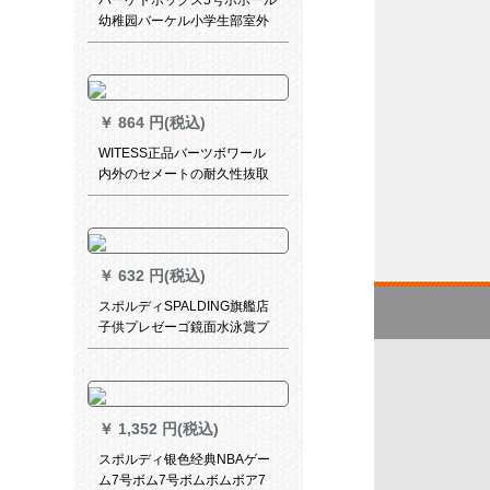
バーケトボックス5号ボボール
幼稚园バーケル小学生部室外
用バーケル5号ボム青送気筒ネ
ット
￥
864 円(税込)
WITESS正品バーツボワール
内外のセメートの耐久性抜取
り群本皮触り小学生7号ボワー
ル大人公式试合トレッツバー
ル
￥
632 円(税込)
スポルディSPALDING旗艦店
子供プレゼーゴ鏡面水泳賞プ
ロポーション1号ボル66-996
Y 1号ボル(子供)
￥
1,352 円(税込)
スポルディ银色经典NBAゲー
ム7号ボム7号ボムボムボア7