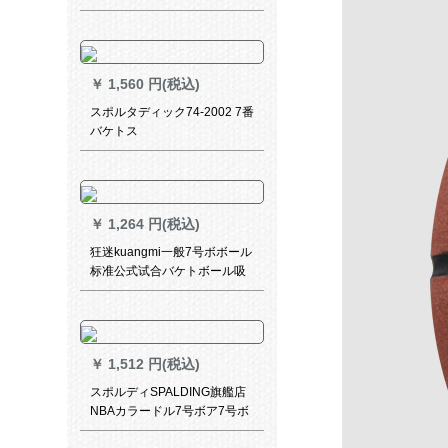
号ボボムハウ内外合成皮革大
人子供バーセト76-028 Y
￥
1,560 円(税込)
スポルタディック74-2002 7番
バケトス
￥
1,264 円(税込)
狂迷kuangmi一般7号ボボール
标准公式试合バケトボール吸
湿PU滑り止め耐久性抜群グル
ープヒップホップ
￥
1,512 円(税込)
スポルディSPALDING旗艦店
NBAカラードル7号ボア7号ボ
ア内外耐久性抜群PUボム74-