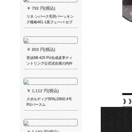
￥
792 円(税込)
リネ·ンバーク毛羽バーッキン
グ规格461-1黒フューバ·セプ
ト【配件大礼包】
￥
850 円(税込)
世达BB 425 PU合成皮革ティ
ントリング公式试合屋の内外
に5号ボアケースを兼備してい
ます。
￥
1,112 円(税込)
スポルディグSPALDING 4号
PUバースム