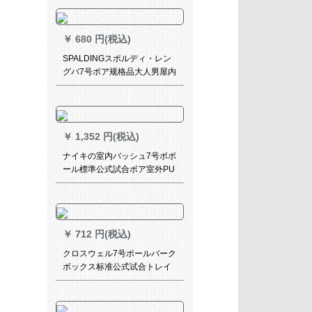
622 Y 7号ボア(標準)
￥
680 円(税込)
SPALDINGスポルディ・レン
グバ7号ボア规格品大人男屋内
外トライボア滑り止め耐久性
抜群ゴムバ83-17 Y
￥
1,352 円(税込)
ナイキの室内バッシュ7号ボボ
ール標準公式試合ボア室外PU
ボボールBB 06-466
￥
712 円(税込)
クロスウェル7号ボールバーク
ボックス标准公式试合トレイ
ンナインボール耐久性抜群ブ
ロック女子6号ボール女子6号
ボール女子ボールボールボー