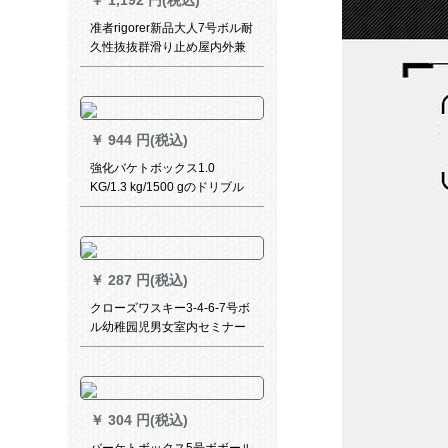
￥
1,192 円(税込)
准者rigorer新品大人7号ボル耐
久性抜抜群滑り止め屋内外兼
用型试合トレインボックスZ
319102 4付属品
￥
944 円(税込)
強化バケトボックス1.0
KG/1.3 kg/1500 gのドリブル
ボックスボックスボックスボ
ックスボックスボックスボッ
クスボックスボックスボック
スの重さを超えて、ナイトコ
￥
287 円(税込)
ーチの専门用ボア屋内外滑り
止め耐久性抜群コルセラ
クローズワスキー3-4-6-7号ボ
ル幼稚园児男女室内セミナー
トの耐久性抜き群大人公式试
合トレイン用ボアメール-赤青
白5号ボル4-12歳使用
￥
304 円(税込)