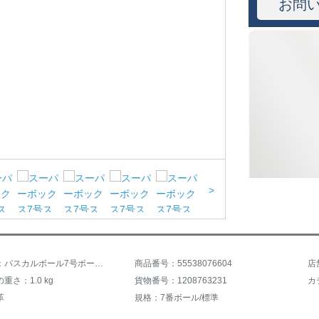
お問
>
商品名称：パスカルボール7号ボール標準合球屋内外のセメント地牛革の毛を厚くしたバックパットボール子供様通用
商品番号：55538076604
重さ：1.0 kg
貨物番号：1208763231
カ
革
規格：7番ボール/標準