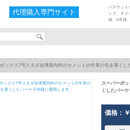
ストア
バスケット
代理購入専門サイト
ング、ナイ
球、6号球
ボックス7号スタダ合球屋内外のセメットの牛革の毛を厚くし
スーパーボッ
くしたバーケ
価格：
￥