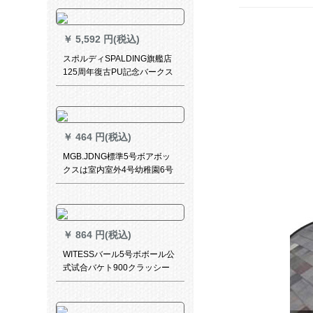
￥
5,592 円(税込)
スポルディSPALDING旗艦店
125周年復古PU記念バークス
キー76-52
￥
464 円(税込)
MGB.JDNG標準5号ボアボッ
クスは室内室外4号幼稚園6号
ボボール滑り止め耐久性抜群
公式試合バーク5号ボボールK-
554バーク+プロシュート
￥
864 円(税込)
WITESSバール5号ボボール公
式试合バケト900クラッシー
白黒バーク