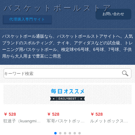
バスケットボールストア
お問い合わせ
代理購入専門サイト
バスケットボール通販なら、バスケットボールストアサイトへ。人気
ブランドのスポルティング、ナイキ、アディダスなどの試合級、トレ
ーニング用バスケットボール、検定球や5号球、6号球、7号球、子供
用から大人用まで豊富にご用意
￥ 528
￥ 528
￥ 528
￥
狂迷子（kuangmi）
军哥バスケトボック
ルメットボックス落
子供5番ボア4番バケ
ス店JG军兄バスケケ
书き星空网红同款セ
ト小学生女子6番ボボ
セット军歌バークボ
メットの屋外外baske