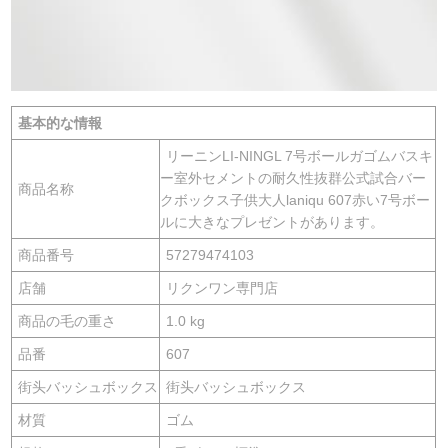
基本的な情報
リーニンLI-NINGL 7号ボールガゴムバスキ
ー室外セメントの耐久性抜群公式試合バー
商品名称
クボックス子供大人laniqu 607赤い7号ボー
ルに大きなプレゼントがあります。
商品番号
57279474103
店舗
リクンワン専門店
商品の毛の重さ
1.0 kg
品番
607
街头バッシュボックス
街头バッシュボックス
材質
ゴム