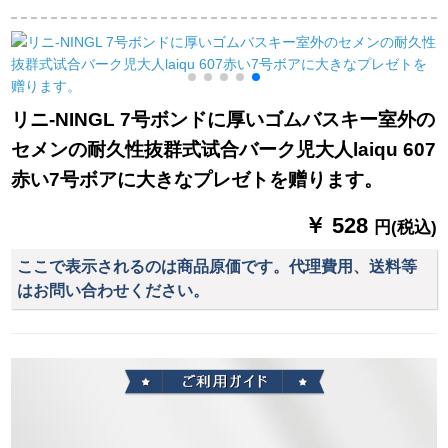
ローランド7番ボボロ
ックス军歌バークバ
7号ボア大人街头ボス
ボロドラバーボック
ック军歌バークボッ
トン性格耐久性抜群
ス
クスボックスボック
群滑り止め
ッ
スボックスボックス
ル
ボックス太极太阳八
リニ-NINGL 7号ボンドに厚いゴムバスキー室外の
卦球モノロ室内室外
セメンの耐久性抜群式试合バーク児大人laiqu 607
本革手触公式试合ト
リッグ标准7号个性的
赤い7号ボアに大きなプレゼトを赠ります。
バークノーケル太极
￥ 528
円(税込)
ここで表示されるのは商品原価です。代理費用、送料等
はお問い合わせください。