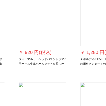
￥
920 円(税込)
￥
1,280 円
軟
フォーマルカーヘッドバスケトボア7
スポルディ(SPALD
超
号ボール牛革バケムタッチが柔らか
の屋外セミメートの
ボ
くて滑り止め耐久性抜群汗吸収バー
ックス用ボア用ボア74-
牛
ン7078逸品
ラボビル