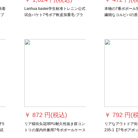
新着
Lanhua baske学生标准トレニン公式
本物の7番ボボール
シプ
试合バケト7号ボア軟皮加重毛-ブラ
繊细なコルピバの质
用コ
ウン
童耐久性抜群学生の
す。
￥
872 円(税込)
￥
792 円(
球子5
リア様街头花球PU耐久性抜き群コン
リアなアウトドア街
试
トリの屋内外兼用7号ボボールケース
235-1【7号ボアボ
 G
351-1青