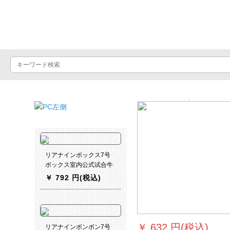
バスケットボール
...
Previous
リアナインボックス7号
ボックス室内公式试合牛
革质感コーストの大人耐
￥
792 円(税込)
久性抜群规格品バークボ
ックス461-5青フケース
【空気送り筒エピトン】
￥
632 円(税込)
リアナインボンボン7号