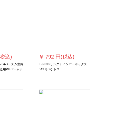
(税込)
￥
792 円(税込)
ING)バースム室内
LI-NINGリングナインバーボックス
泛用PUバームボ
043号バケトス
21/74-64 Yト