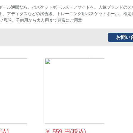
ボール通販なら、バスケットボールストアサイトへ。人気ブランドのス
キ、アディダスなどの試合級、トレーニング用バスケットボール、検定
、7号球、子供用から大人用まで豊富にご用意
お問い
Next
税込)
￥
559 円(税込)