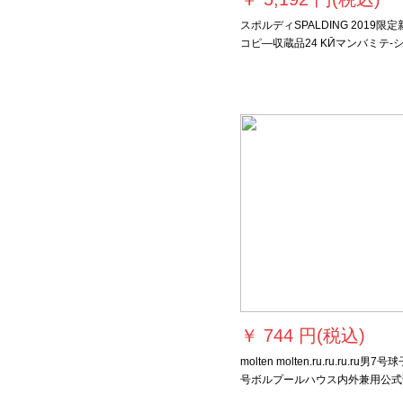
スポルディSPALDING 2019限定
コピ―収蔵品24 KӢマンバミテ-
ロ蛇皮PU记念标准バーク内外兼
ピブックブック限定
￥
744 円(税込)
molten molten.ru.ru.ru.ru男7号
号ボルプールハウス内外兼用公式
合トレイン耐久性抜群コルピバーB