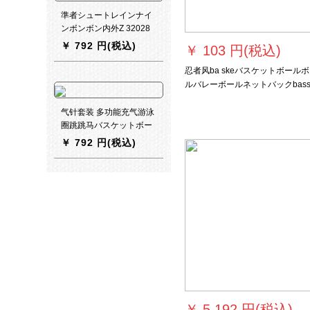
準者シュートレインナイ
ンボンボン内外Z 32028
黒シャール
￥
792 円(税込)
￥
103 円(税込)
忍者风ba skeバスケットボール
ルバレーボールネットバックbas
skeバッグ/bass keバッグ
气针套装 多功能充气游泳
圈跳跳马バスケットボー
ル打气筒球袋包遊び具气
￥
792 円(税込)
嘴球针 单独气针套装
￥
5,192 円(税込)