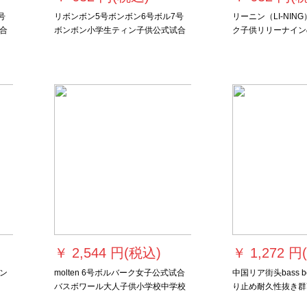
号
リボンボン5号ボンボン6号ボル7号
リーニン（LI-NIN
合
ボンボン小学生ティン子供公式试合
ク子供リリーナイン
ック
トレインPU本革屋内外バーボックス
女子プロスキーの正
027-1(6号ボル)
￥
2,544 円(税込)
￥
1,272 円
ン
molten 6号ボルバーク女子公式试合
中国リア街头bass 
バスボワール大人子供小学校中学校
り止め耐久性抜き群
き
テスリング中考バスボワール
てbass bol子供