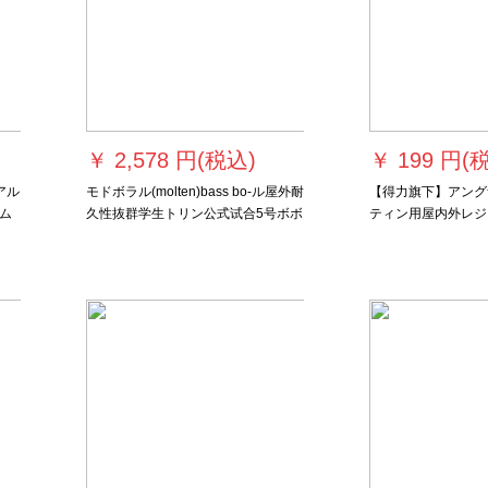
￥
2,578 円(税込)
￥
199 円(
アル
モドボラル(molten)bass bo-ル屋外耐
【得力旗下】アングナ
ム
久性抜群学生トリン公式试合5号ボボ
ティン用屋内外レジ
ア6号ボボール7号ボアボアボアボア
ツバ用スポーツスポ
ボアボアボアボアルーボア
レーナーF 102