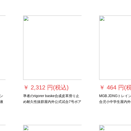
ーク】
￥
2,312 円(税込)
￥
464 円(
ン
準者のrigorer baske合成皮革滑り止
MGB.JDNGトレ
液
め耐久性抜群屋内外公式试合7号ボア
合児小中学生屋内外
ィ
标准ボア公式试合バケックル内室外
耐久性抜群テボア4
通用バケックル
ク4号バークボック