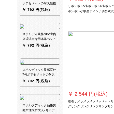
ボアセメットの耐久性抜
リボンボン5号ボンボン6号ボル7
き群PUソフト大人テップ
￥
792 円(税込)
ボンボン小学生ティン子供公式试
ボックス561-3黒/変色青
トレインPU本革屋内外外バーボ
紫8点セット
ス04-P(7号ボル)
スポルディ规格NBA室内
公式试合专用本革巴シュ
ー74-66 Yスポルディ74-
￥
792 円(税込)
59 Y【フルセット景品】
スポルディック质感室外
7号ボアセメットの耐久
性抜群laciu ba skeトラッ
￥
792 円(税込)
クNBAスポーツツ74-557
号バケトス(标准球)
￥
2,544 円(税込)
准者サメッメッメッメッメットリ
スポルタディック品格男
グリングリングリングリングリン
耐久性抜群大人7号ボア
グ・ベルギーは、同じ落书ききき