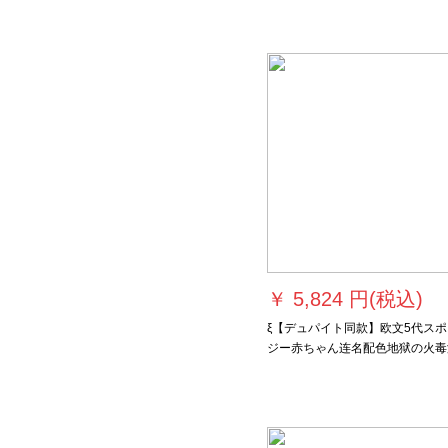
3100 B 7 G 3100-【7号ボルバ
￥
5,824 円(税込)
ξ【デュパイト同款】欧文5代スポ
ジー赤ちゃん连名配色地狱の火毒
ファディマの手エジプパの靴サデ
43