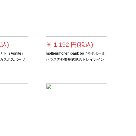
税込)
￥
1,192 円(税込)
ト（Agnite）
molten(molten)bank bo 7号ボボール
カスポスポーツ
ハウス内外兼用式试合トレインイン
ーツ选手入门ト
インバックボーンskeボックスボック
スボックスボックスボックスコード
コードコードコードと共同で买い入
れます。