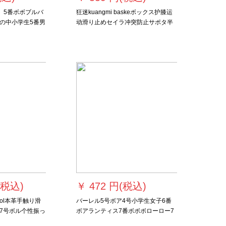
G）5番ボボブルバ
狂迷kuangmi baskeボックス护膝运
の中小学生5番男
动滑り止めセイラ冲突防止サポタ半
品です。
月板护具KMh 712 bulaku Lセイズ
(税込)
￥
472 円(税込)
bol本革手触り滑
バーレル5号ボア4号小学生女子6番
7号ボル个性振っ
ボアランティス7番ボボボローロー7
室内室外公式试合バ
番ボレルスタンダードボンバー3-ボ