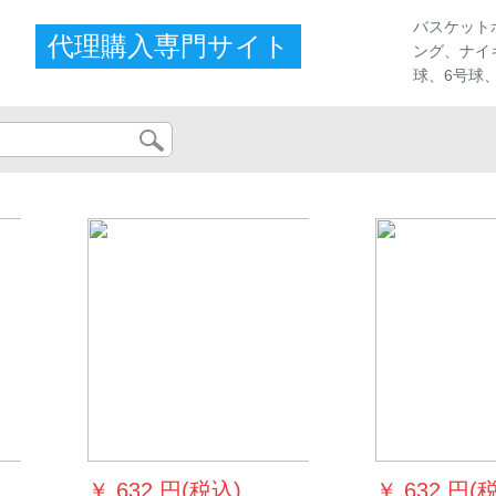
ストア
バスケット
代理購入専門サイト
ング、ナイ
球、6号球
...
￥
632 円(税込)
￥
632 円(