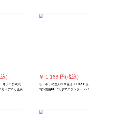
税込)
￥
1,168 円(税込)
イン5号ボア公式试
モドボラの達人桜木花道B 7 X-SD屋
4号ボア滑り止め
内外兼用PU 7号ボアスタンダードバ
号バーク4号バー
ークボックスボックス
ス4号