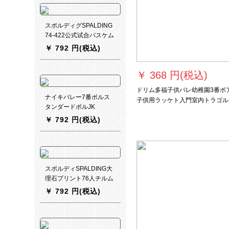
のNBAバーンカーズ74-
42スラムダーの达人
スポルディグSPALDING
74-422公式试合バスケム
ボックス内外NBAゲーム
￥
792 円(税込)
ハウス内
￥
368 円(税込)
ドリム多福子供バレ幼稚園3番ボ
ナイキバレー7番ボルス
子供用ラッケト入門室内トラゴル
タンダードボルJK
屋外5番ボボボール
0085807を兼用していま
￥
792 円(税込)
す。
スポルディSPALDING大
理石プリント76人チルム
バッジシリズ室外バケト
￥
792 円(税込)
7番ボム84-19 Y 7番ボビ
ル(ゴム)