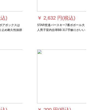
税込)
￥
2,632 円(税込)
5号ボアボックスは
STAR世達バースキー7番ボボール大
り止め耐久性抜群
人男子室内合球BB 317手触りがいい
4号K-535【打
BB 317
ト】
税込)
￥
200 円(税込)