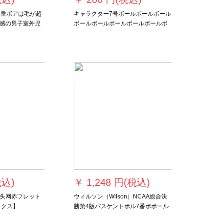
5番ボアは毛が超
キャラクター7号ボールボールボール
感の男子室外児
ボールボールボールボールボールボ
公式に合せま
ール5号ボール3号ボールボールボー
ルボールボールボールボールボール
ボールボールボールボールボールボ
ールボールボールボールボールボー
ル7号ボールカラースーパーボールボ
ールボール
税込)
￥
1,248 円(税込)
头网赤フレット
ウィルソン（Wilson）NCAA総合決
ックス】
勝第4版バスケントボル7番ボボール
米国直采