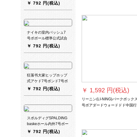
内外兼用公式试合トレッ
￥
792 円(税込)
きききききききききききじじじじ
トボックス84-107 Y
じじじじじじじじじじじじじじじ
じじじじじじじじじじじじじじじ
じじじじじじじじじじじじじじじ
じじじじじじじじじじじじじじじ
ナイキの室内バッシュ7
じじじじじじじじじじじじじじじ
号ボボール標準公式試合
じじじじじじじじじじじじじじじ
ボア室外PUボボールBB
￥
792 円(税込)
じじじじじじじじじじじじじじじ
06-466
じじじじじじじじじじじじじじじ
じじじじじじじじじじじじじじじ
じじじじじじじじじじベッグ】
狂落书大家ヒップホップ
式アケド7号ボンド7号ボ
ンネットネットの耐久性
￥
792 円(税込)
￥
1,592 円(税込)
抜き群PUバースキー街头
落书き込み【付属品ギフ
リーニン(LI-NING)バークボック
トバクグ】
号ボアダードウォードドド中国行
内外ドレン公式试合耐久性抜抜群
り止め専门バークボックス通用C
スポルディグSPALDING
狼牙技术--ブラウ
baskeホール内外7号ボー
ル標準5号ボール子供6号
￥
792 円(税込)
ボールボールボールボー