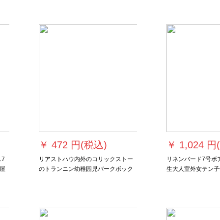
じ
ケケット
じ
じ
じ
じ
じ
じ
じ
じ
じ
￥
472 円(税込)
￥
1,024 円
ス7
リアストハウ内外のコリックストー
リネンバード7号ボ
屋
のトランニン幼稚园児バークボック
生大人室外女テン子供
滑
ス5号ボワール供フーカラー
ドレッシーズズズ黒
BA
です。