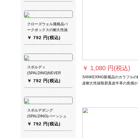
ルボールボールボールボ
ールボールボールボール
ボールボールボールボー
ルボールボールボールボ
クローズウェル规格品バ
ールボールボールボール
ークボックスの耐久性抜
ボールボールボールバー
粋群テ学生7号ボボア室
￥
792 円(税込)
クセメントの耐久性抜き
外軟皮バーキー
群nba本革手触り汀大人
学生街頭クールブラック
73-901 Y 7号ボール【耐
久性抜群セメント地】
￥
1,080 円(税込)
スポルディ
(SPALDING)NEVER
SANKEXING新规品のカラフルの
FLAT-シリズ出典室内室
￥
792 円(税込)
皮耐久性抜取群真皮牛革の质感が
外PU皮ba Skeボックス
繊外7号ボアボックス5号ボア6号
74-096 Y
ル女子バレボワール厚手加弹超繊
革バップ
スポルデボング
(SPALDING)バーッシュ
ーNBA落书きのシャリズ
￥
792 円(税込)
7番ボボボムルパン公式
试合専门屋の内外セメト