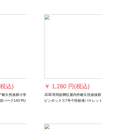
レルボレル
(税込)
￥
1,280 円(税込)
ア耐久性抜群小学
JG军哥同款网红屋内外耐久性抜抜群
バーク143 PU
ピンボックス7号个性标准バケレット
ギフト券がお得