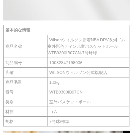
基本的な情報
Wilsonウィルソン新着NBA DRV系列ゴム
商品名称
室外彩色ティン儿童バスケットボール
WTB9300IB07CN-7号球球
商品编号
10032847198006
店铺
WILSONウィルソン公式旗舰店
商品毛重
1.0kg
货号
WTB9300IB07CN
类别
室外バスケットボール
材质
ゴム
规格
7号球/標準