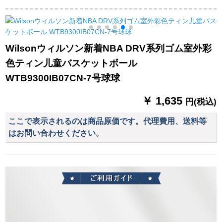
滑り止め耐久性抜群
ボックス吸湿耐久性
テボア4号バーク4号
抜群滑り止め色ラン
バーク4号バークボッ
ダーF 101
クス4号
Wilsonウィルソン新着NBA DRV系列ゴム室外彩
色ティン儿童バスケットボール
WTB9300IB07CN-7号球球
￥ 1,635
円(税込)
ここで表示されるのは商品原価です。代理費用、送料等
はお問い合わせください。