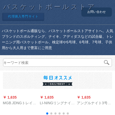
バスケットボールストア
お問い合わせ
代理購入専門サイト
バスケットボール通販なら、バスケットボールストアサイトへ。人気
ブランドのスポルティング、ナイキ、アディダスなどの試合級、トレ
ーニング用バスケットボール、検定球や5号球、6号球、7号球、子供
用から大人用まで豊富にご用意
￥ 1,635
￥ 1,635
￥ 1,635
￥
MGB.JDNGトレイン
LI-NINGリングナイン
アングルナイト3号ボ
5号ボア公式试合児小
バーボックス043号バ
ア供用游び具バーム
中学生屋内外4号ボア
ケトス
幼稚园のカラーガー