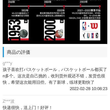
商品の評価
g***y
孩子喜欢打バスケットボール，バスケットボール都买了
n多个。这次是自己挑的，收到货外观还不错，发货也很
快，希望这次能用旧些。有了新球，练球更勤快了
2022-02-28 10:08:23
Z***波
快递很快，送上门！好评！