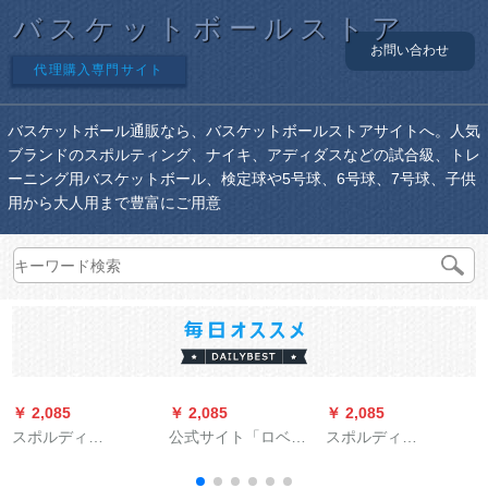
バスケットボールストア
お問い合わせ
代理購入専門サイト
バスケットボール通販なら、バスケットボールストアサイトへ。人気
ブランドのスポルティング、ナイキ、アディダスなどの試合級、トレ
ーニング用バスケットボール、検定球や5号球、6号球、7号球、子供
用から大人用まで豊富にご用意
￥ 2,085
￥ 2,085
￥ 2,085
￥
スポルディ
公式サイト「ロベル
スポルディ
L
(SPALDING)バースム
ト·ディ」ソフト素材
SPALDINGフラッグ
室内の屋外セミメー
の本革质感滑り止め
シップショップnba 4