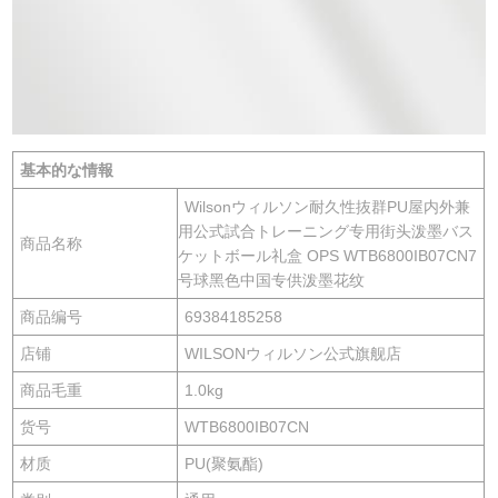
基本的な情報
Wilsonウィルソン耐久性抜群PU屋内外兼
用公式試合トレーニング专用街头泼墨バス
商品名称
ケットボール礼盒 OPS WTB6800IB07CN7
号球黑色中国专供泼墨花纹
商品编号
69384185258
店铺
WILSONウィルソン公式旗舰店
商品毛重
1.0kg
货号
WTB6800IB07CN
材质
PU(聚氨酯)