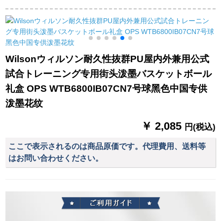
トの泛用PUバームボ
耐久性抜群7号ボア
hers室外ゴム女子バ
ックス用ボア用ボア
·NBAゲーム専门用バ
レー6番ボル83-015 y
L
74-21/74-64 Yトラボ
ーム7号ボア·スタン
六番ボル(女子)
ビル
ダード·ハンドタッチ
保证10包版
Wilsonウィルソン耐久性抜群PU屋内外兼用公式
試合トレーニング专用街头泼墨バスケットボール
礼盒 OPS WTB6800IB07CN7号球黑色中国专供
泼墨花纹
￥ 2,085
円(税込)
ここで表示されるのは商品原価です。代理費用、送料等
はお問い合わせください。