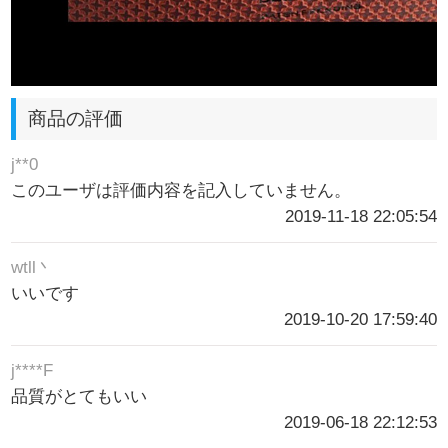
商品の評価
j**0
このユーザは評価内容を記入していません。
2019-11-18 22:05:54
wtll丶
いいです
2019-10-20 17:59:40
j****F
品質がとてもいい
2019-06-18 22:12:53