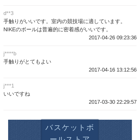
d**3
手触りがいいです。室内の競技場に適しています。
NIKEのボールは普遍的に密着感がいいです。
2017-04-26 09:23:36
j****b
手触りがとてもよい
2017-04-16 13:12:56
j***1
いいですね
2017-03-30 22:29:57
バスケットボ
ールストア