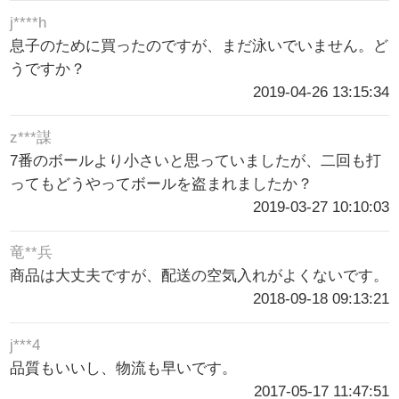
j****h
息子のために買ったのですが、まだ泳いでいません。ど
うですか？
2019-04-26 13:15:34
z***謀
7番のボールより小さいと思っていましたが、二回も打
ってもどうやってボールを盗まれましたか？
2019-03-27 10:10:03
竜**兵
商品は大丈夫ですが、配送の空気入れがよくないです。
2018-09-18 09:13:21
j***4
品質もいいし、物流も早いです。
2017-05-17 11:47:51