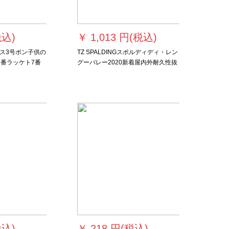
税込)
￥
1,013 円(税込)
ス3号ボン子供の
TZ SPALDINGスポルディディ・レン
5番ラッケト7番
グーバレー2020新着屋内外耐久性抜
ボックス5号の子
群セメートの公式试合トレーアーケ
ド74-144
税込)
￥
218 円(税込)