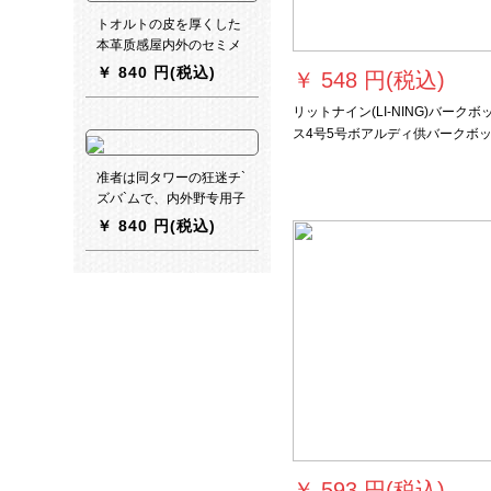
トオルトの皮を厚くした
本革质感屋内外のセミメ
ートの耐久性抜群ソフト
￥
840 円(税込)
￥
548 円(税込)
式试合バケト7号ボア本
革バケケト
リットナイン(LI-NING)バークボ
ス4号5号ボアルディ供バークボ
ス7号ボアハウス内外公式试合ト
ンメットの耐久性シリズ
准者は同タワーの狂迷チ`
ズバ`ムで、内外野专用子
供5号ボア様7番ボボア手
￥
840 円(税込)
触り黄色バージ包装
￥
593 円(税込)