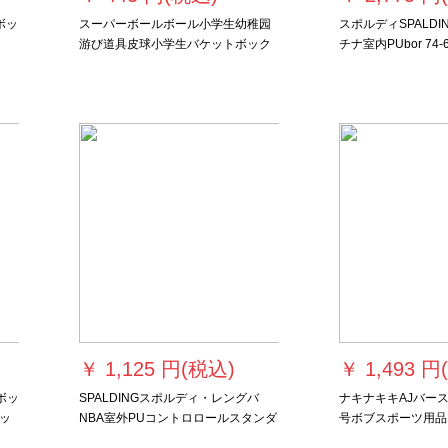
ボッ
スーパーボールボール小学生幼稚园
スポルディSPALDI
游び道具皮球小学生バケットボック
チナ室内PUbor 74-
ス
(標準)
￥
1,125 円(税込)
￥
1,493 円
ボッ
SPALDINGスポルディ・レングバ
ナキナキキAJバー
ッ
NBA室外PUコントロロールスタンダ
号ボブスポーツ用品BB
抜き
ード7号ボボール公式试结バケット
青