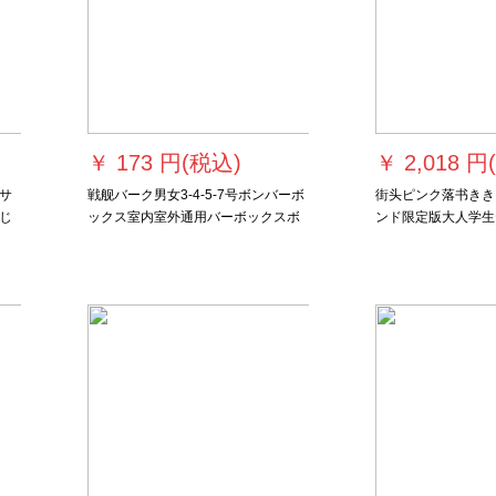
￥
173 円(税込)
￥
2,018 円
サ
戦舰バーク男女3-4-5-7号ボンバーボ
街头ピンク落书きき
じ
ックス室内室外通用バーボックスボ
ンド限定版大人学生
性
ックス3号オリンカラー(幼児)
用グーレホーワトビ
プスト6号ボンド6
ル】