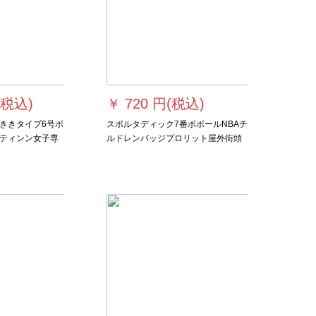
(税込)
￥
720 円(税込)
ききタイプ6号ボ
スポルタディック7番ボボールNBAチ
ティンン女子専
ルドレンバッジプロリット屋外街頭
ル【女子/ティッ
耐久性抜群滑り止めトリボール83-13
号ボンバーバーベ
Y 7番ボボール送リピント