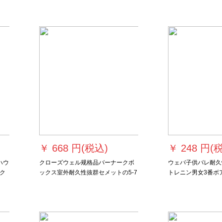
ー7号ボアの紫色の厚手の柔らかい皮
￥
668 円(税込)
￥
248 円(
ハウ
クローズウェル规格品バーナークボ
ウェバ子供バレ耐久
ク
ックス室外耐久性抜群セメットの5-7
トレニン男女3番ボ
久
号ボンネット公式试合トレインナイ
ボール7番ボボール
ボ
ンアールケドの学生オーストリア(L
3番ボア1-3歳幼児
606)、女子6号ボンド