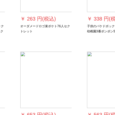
￥
263 円(税込)
￥
338 円(
ック
オーダメードロゴ束ポケト76人セク
子供のバケドボック
ック
トレット
幼稚園3番ボンボン
レイ
ラッケトと小さぼさ
猫を拾う。
￥
653 円(税込)
￥
563 円(