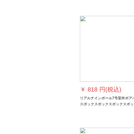
ス
￥
818 円(税込)
リアルナインボール7号室外ボア
スボックスボックスボックスボッ
スボックスボックスボックスの耐
性抜き群街头巴克克克斯玉绿(7号
ール/耐久性抜き群PU)