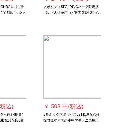
NGNBAロゴプラ
スポルディSPALDINGバーク限定版
65 Y 7番ボックス
ボンド内外兼用コビ限定版84-31ゴム
7号ボンバーボックスボックス
(税込)
￥
503 円(税込)
スケケ内外兼用7
5番ボックスボックス581軟皮耐久性
 9137-133白
抜群児幼稚園の小中学生テニス用ボ
ンバー5番ボックス赤青白