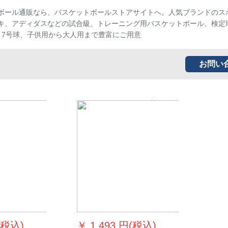
ボール通販なら、バスケットボールストアサイトへ。人気ブランドのス
キ、アディダスなどの試合級、トレーニング用バスケットボール、検定
、7号球、子供用から大人用まで豊富にご用意
お問い
Next
(税込)
￥
1,493 円(税込)