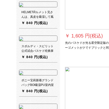
HELMETӢルメット兄さ
んは、真皮を吸湿して風
合屋の内外を滑り止めま
￥
840 円(税込)
す。個性的なアイデア基
準7号ボアルツリバー
￥
1,605 円(税込)
ム。
光のバスケドが光る星空限定版の
スポルディ・スピリット
ーゴメットがクでドブリックと同
公式试合バスケド经典掌
蛍光夜光バーライトの夜の光が个
握74-600 Y屋内外7番ボ
￥
840 円(税込)
が眩い反射-スタッドボル7号ボル
ボボブループスキースキ
ー
ポニー宝莉新着グランド
バッグBOl吸湿PU室内室
外セミメートの耐久性抜
￥
840 円(税込)
群幼稚園学生トリンボン
025 P 5-桜姉妹花-吸湿
PU-5号ボル