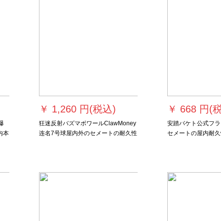
￥
1,260 円(税込)
￥
668 円(
爆
狂迷反射バズマボワールClawMoney
安踏バケト公式フラ
内本
连名7号球屋内外のセメートの耐久性
セメートの屋内耐久
ス
抜き群潮流カースタス文字laciu Att版
トリンガ専门用7番
ー
blingbling-ホワト落书きき
ボックスボックスボ