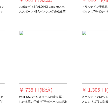
タン
スポルディSPALDING bass keスポ
トリルナイン子供供
キ
ススポーツNBAバッシング合成皮革
ボックス7号ボル小
屋内外兼用7号ボアスタンダードバー
抜群柔软手ピンク正
ク76-66 Y
スボックス
￥
735 円(税込)
￥
1,305 円
のセ
WITESSバールスコールの皮を厚く
スポルディグSPAL
毛牛
した本革の手触り7号ボボールの标准
スムシリズ76人队
ク
公式试合バール室内室外通用バーキ
抜群76-677号ボール