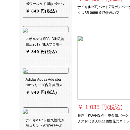
ボワールルド同款ボケベ
ナイキ(NIKE)バケド7号ボンバー
ル
￥
840 円(税込)
クスBB 0699-917牡丹の花
スポルディSPALDING旗
艦店2017 NBAプロモー
ションZE Zi/O表皮材料
￥
840 円(税込)
PUバーボックス76-017
号ボア(標準)
Adidas Addas Ade sba
skeシリーズ内外兼用ス
テンダー7号ボア耐久性
￥
840 円(税込)
抜群ゴム大人花式街頭
backet公式试合トレイン
￥
1,035 円(税込)
用ボアハーン用ボーディ
ングディングディングデ
狂迷（KUANGMI）重金属バーク
ィングディングディング
ナイキAJバレ耐久性抜き
クスおじさん街頭個性花式ネトレ
ディングディングディン
群コリントの室外7号ボ
ド学生室内室外SEMENの耐久性
グディングディングディ