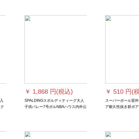
ング
74-6505贩売
￥
1,868 円(税込)
￥
510 円(
入
SPALDINGスポルディティーグ大人
スーパーボール室外
ック
子供バレー7号ボルNBAハウス内外公
ア耐久性抜き群ボア
ッ
式试合合成皮革バト74-67 Y超软
ボアボムボムボアと
PUbaスポーツツツ