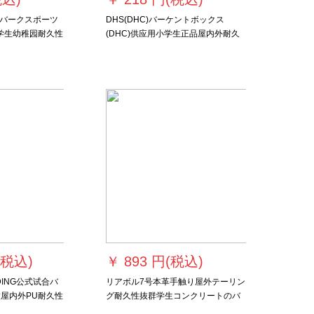
バークスポーツ
DHS(DHC)バーケントボックス
学生幼稚园耐久性
(DHC)供应用小学生正品屋内外耐久
品レインボック
性抜群セメットのlancicu FB 3-057ゴ
ムバーク(3番ボックス)
(税込)
￥
893 円(税込)
DING公式试合バ
リアボル7号本革手触り屋外テーリン
徽屋内外PU耐久性
グ耐久性抜群学生コンクリートのバ
(标准)
ーボックスボックスボックス【新着