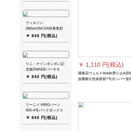
ウィルソン
(Wilson)NCAA经典复刻
版PUバーンスコープ7号
￥
840 円(税込)
￥
1,110 円(税込)
リニ－ナインボンボン記
念版DWADEバーキキ
规格品ウェルド/wade滑り止め防
LBQ 143紫色
￥
840 円(税込)
加重耐久性抜群群7号ボンバー室
革质式试合専门用ボア室外のセン
のトレーナーナインゴルケースケ
ス
リーニイ-NINGバーン
605-4号バークボックス
の耐久性抜き群ゴム7号
￥
840 円(税込)
ボンバーバー605-4号バ
ークボックスボックス