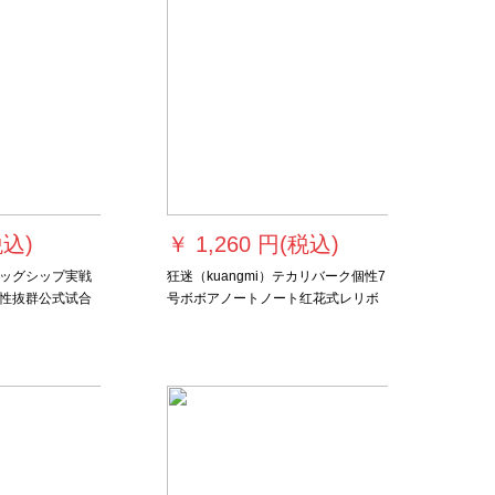
税込)
￥
1,260 円(税込)
ッグシップ実戦
狂迷（kuangmi）テカリバーク個性7
性抜群公式试合
号ボボアノートノート红花式レリボ
ボックスボックス
ンボボムボムボックスボックスボッ
ックス
クス白の街頭カーリンググレイ印誕
生日プロシュート号