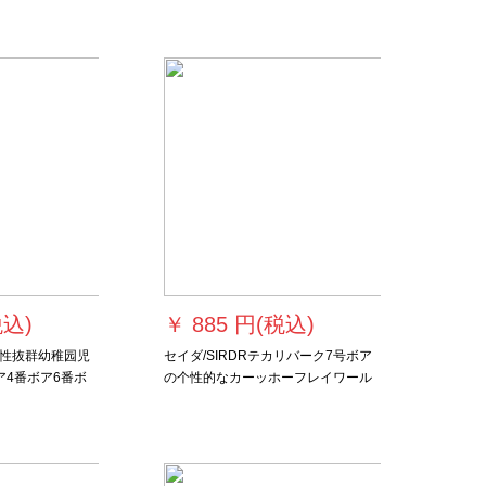
ヴェルト吸湿】黒バーボックス7号ボ
ル218-38点セント
税込)
￥
885 円(税込)
性抜群幼稚园児
セイダ/SIRDRテカリバーク7号ボア
ア4番ボア6番ボ
の个性的なカーッホーフレイワール
室内屋外メートの
の性格を记念した七夕ギフトバの七
バーケト
夕ギフト记念アイテ7号ボアスタンダ
ードモデルモデルモデルモデル