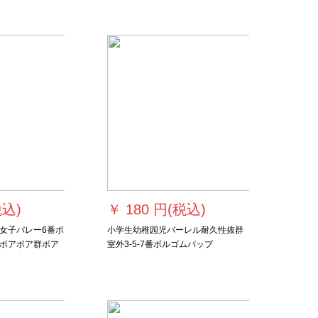
税込)
￥
180 円(税込)
女子バレー6番ボ
小学生幼稚园児バーレル耐久性抜群
ボアボア群ボア
室外3-5-7番ボルゴムバップ
配合