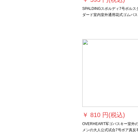
SPALDINGスポルディ7号ボルス
ダード室内室外通用花式ゴムバス
ー83-37 Y
￥
810 円(税込)
OVERHEART军ゴバスキー室外
メンの大人公式试合7号ボア真反
革手触り室内学生ユニバールボッ