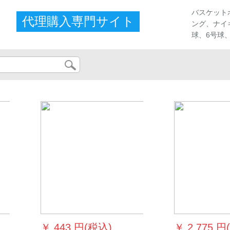
ストア
バスケット
代理購入専門サイト
ング、ナイ
球、6号球
...
￥
443 円(税込)
￥
2,775 円