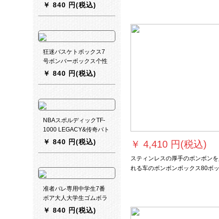
ラン室内规格品バークボ
￥
840 円(税込)
群滑り専门7号ボアトラーグーキ
ングDY 7897
ックスBB 06-828【ブラ
ウ】
狂迷バスケトボックス7
号ボンバーボックス个性
的な街头球花式屋の内外
￥
840 円(税込)
のバースホール
NBAスポルディックTF-
1000 LEGACY&传奇バト
ボックス室内バスボック
￥
840 円(税込)
￥
4,410 円(税込)
スボックス
スティンレスの厚手のボンボンを
れる车のボンボンボックス80ボ
スボックス幼稚园のモバイバルボ
クス90ボックス
准者バレ専用中学生7番
ボア大人大学生ゴムボラ
ル
￥
840 円(税込)